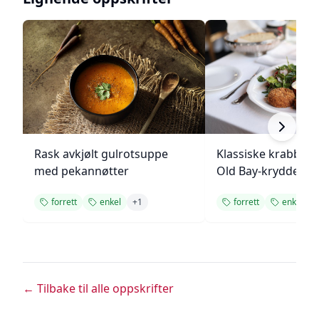
Rask avkjølt gulrotsuppe
Klassiske krabbek
med pekannøtter
Old Bay-krydder
forrett
enkel
+
1
forrett
enkel
← Tilbake til alle oppskrifter