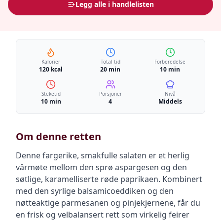
Legg alle i handlelisten
Kalorier
Total tid
Forberedelse
120 kcal
20 min
10 min
Steketid
Porsjoner
Nivå
10 min
4
Middels
Om denne retten
Denne fargerike, smakfulle salaten er et herlig
vårmøte mellom den sprø aspargesen og den
søtlige, karamelliserte røde paprikaen. Kombinert
med den syrlige balsamicoeddiken og den
nøtteaktige parmesanen og pinjekjernene, får du
en frisk og velbalansert rett som virkelig feirer