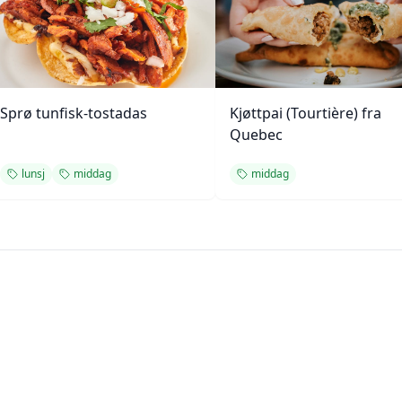
Sprø tunfisk-tostadas
Kjøttpai (Tourtière) fra
Quebec
lunsj
middag
middag