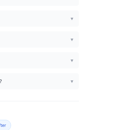
▼
▼
▼
?
▼
ter