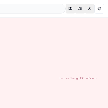
Togg
Foto av
Change C.C
på
Pexels