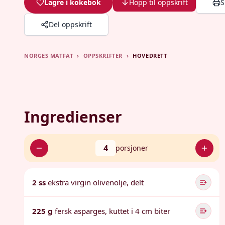
Lagre i kokebok
Hopp til oppskrift
S
Del oppskrift
NORGES MATFAT
›
OPPSKRIFTER
›
HOVEDRETT
Ingredienser
4
porsjoner
2 ss
ekstra virgin olivenolje, delt
225 g
fersk asparges, kuttet i 4 cm biter