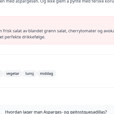
en med aspargesen. Og ikke glem å pynte med ferske korian
 frisk salat av blandet grønn salat, cherrytomater og avok
det perfekte drikkefølge.
s
vegetar
lunsj
middag
Hvordan lager man Asparges- og geitostquesadillas?