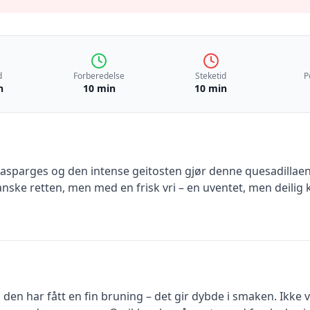
d
Forberedelse
Steketid
P
n
10 min
10 min
sparges og den intense geitosten gjør denne quesadillaen t
anske retten, men med en frisk vri – en uventet, men deili
 den har fått en fin bruning – det gir dybde i smaken. Ikke 