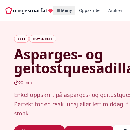
norgesmatfat
Meny
Oppskrifter
Artikler
LETT
HOVEDRETT
Asparges- og
geitostquesadill
20
min
Enkel oppskrift på asparges- og geitostques
Perfekt for en rask lunsj eller lett middag, fu
smak.