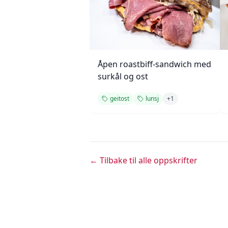
Åpen roastbiff-sandwich med
surkål og ost
geitost
lunsj
+
1
← Tilbake til alle oppskrifter