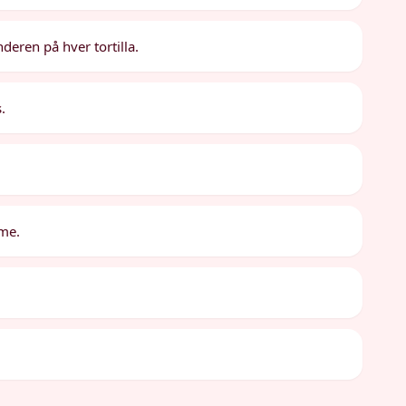
eren på hver tortilla.
s.
rme.