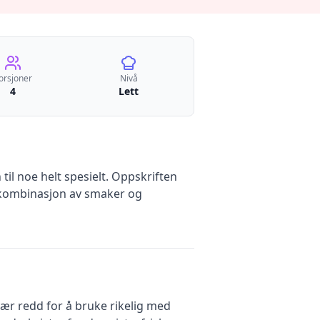
orsjoner
Nivå
4
Lett
il noe helt spesielt. Oppskriften
g kombinasjon av smaker og
vær redd for å bruke rikelig med