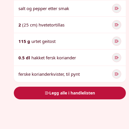
salt og pepper etter smak
2
(25 cm) hvetetortillas
115 g
urtet geitost
0.5 dl
hakket fersk koriander
ferske korianderkvister, til pynt
Legg alle i handlelisten