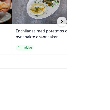
Enchiladas med potetmos og
Krydret kokosri
ovnsbakte grønnsaker
cashewnøtter
middag
vegetar