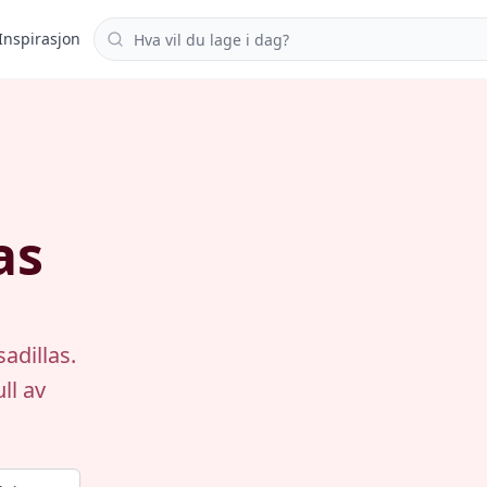
Søk i oppskrifter
Inspirasjon
as
adillas.
ll av