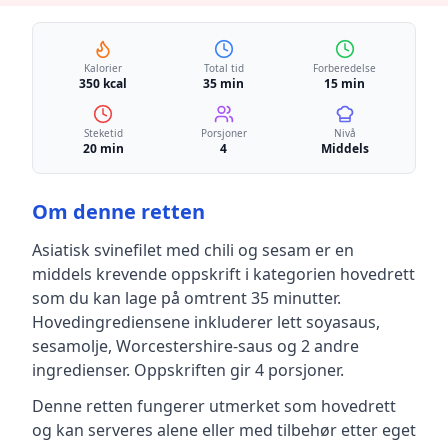
Kalorier
Total tid
Forberedelse
350 kcal
35 min
15 min
Steketid
Porsjoner
Nivå
20 min
4
Middels
Om denne retten
Asiatisk svinefilet med chili og sesam
er en
middels krevende
oppskrift
i kategorien hovedrett
som du kan lage på omtrent 35 minutter
.
Hovedingrediensene inkluderer
lett soyasaus,
sesamolje, Worcestershire-saus
og 2 andre
ingredienser
.
Oppskriften gir
4
porsjoner.
Denne retten fungerer utmerket som hovedrett
og kan serveres alene eller med tilbehør etter eget