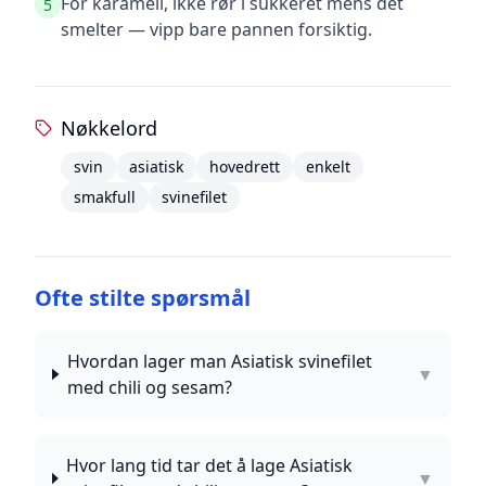
For karamell, ikke rør i sukkeret mens det
5
smelter — vipp bare pannen forsiktig.
Nøkkelord
svin
asiatisk
hovedrett
enkelt
smakfull
svinefilet
Ofte stilte spørsmål
Hvordan lager man Asiatisk svinefilet
▼
med chili og sesam?
Hvor lang tid tar det å lage Asiatisk
▼