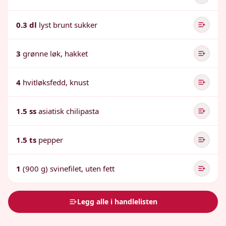
0.3 dl
lyst brunt sukker
3
grønne løk, hakket
4
hvitløksfedd, knust
1.5 ss
asiatisk chilipasta
1.5 ts
pepper
1
(900 g) svinefilet, uten fett
Legg alle i handlelisten