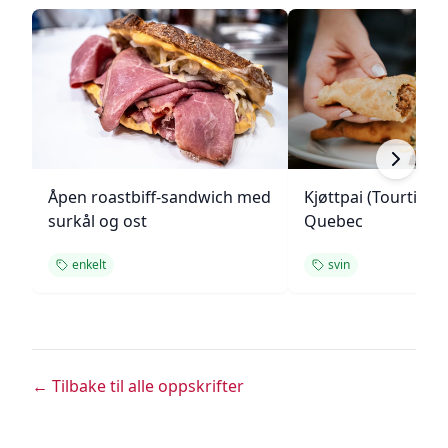
Åpen roastbiff-sandwich med
Kjøttpai (Tourtière)
surkål og ost
Quebec
enkelt
svin
← Tilbake til alle oppskrifter