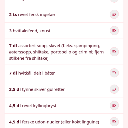
2 ts
revet fersk ingefær
3
hvitløksfedd, knust
7 dl
assortert sopp, skivet (f.eks. sjampinjong,
østerssopp, shiitake, portobello og crimini; fjern
stilkene fra shiitake)
7 dl
hvitkål, delt i båter
2,5 dl
tynne skiver gulrøtter
4,5 dl
revet kyllingbryst
4,5 dl
ferske udon-nudler (eller kokt linguine)