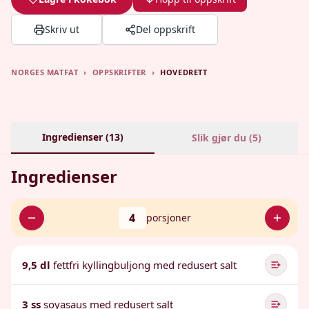
Skriv ut
Del oppskrift
NORGES MATFAT
›
OPPSKRIFTER
›
HOVEDRETT
Ingredienser (
13
)
Slik gjør du (
5
)
Ingredienser
4
porsjoner
9,5 dl
fettfri kyllingbuljong med redusert salt
3 ss
soyasaus med redusert salt