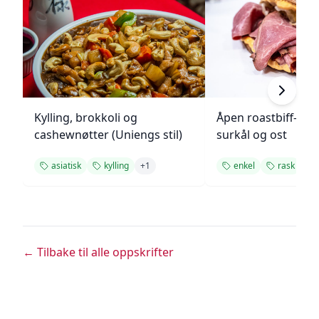
Kylling, brokkoli og
Åpen roastbiff-sa
cashewnøtter (Uniengs stil)
surkål og ost
asiatisk
kylling
+
1
enkel
rask
← Tilbake til alle oppskrifter