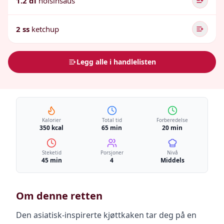
1.2 dl
hoisinsaus
2 ss
ketchup
Legg alle i handlelisten
Kalorier
Total tid
Forberedelse
350 kcal
65 min
20 min
Steketid
Porsjoner
Nivå
45 min
4
Middels
Om denne retten
Den asiatisk-inspirerte kjøttkaken tar deg på en