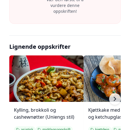
vurdere denne
oppskriften!
Lignende oppskrifter
Kylling, brokkoli og
Kjøttkake med bru
cashewnøtter (Uniengs stil)
og ketchupglasur
asiatisk
middagsoppskrift
kjøttdeig
middag