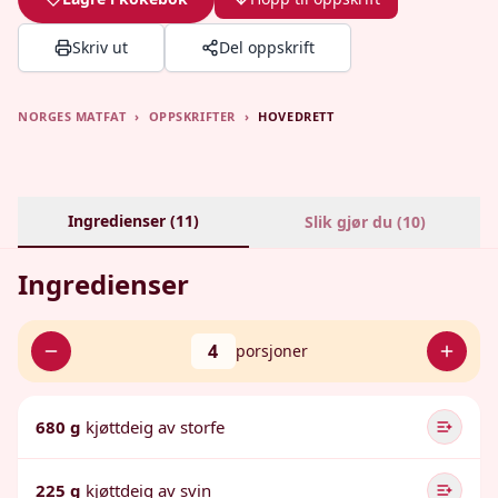
Skriv ut
Del oppskrift
NORGES MATFAT
›
OPPSKRIFTER
›
HOVEDRETT
Ingredienser (
11
)
Slik gjør du (
10
)
Ingredienser
4
porsjoner
680 g
kjøttdeig av storfe
225 g
kjøttdeig av svin