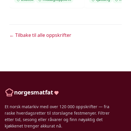
← Tilbake til alle oppskrifter
norgesmatfat
Et norsk matarkiv med over 120 000 oppskrifter — fra
raske hverdagsretter til storslagne festmenyer. Filtrer
etter tid, sesong eller råvarer og finn nøyaktig det
kjøkkenet trenger akkurat nå.