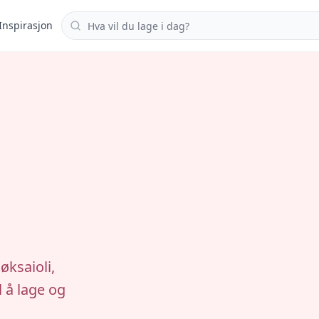
Søk i oppskrifter
Inspirasjon
øksaioli,
l å lage og