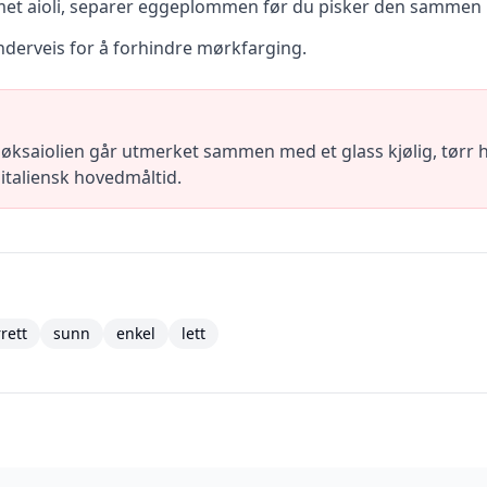
met aioli, separer eggeplommen før du pisker den sammen
underveis for å forhindre mørkfarging.
øksaiolien går utmerket sammen med et glass kjølig, tørr h
 italiensk hovedmåltid.
rrett
sunn
enkel
lett