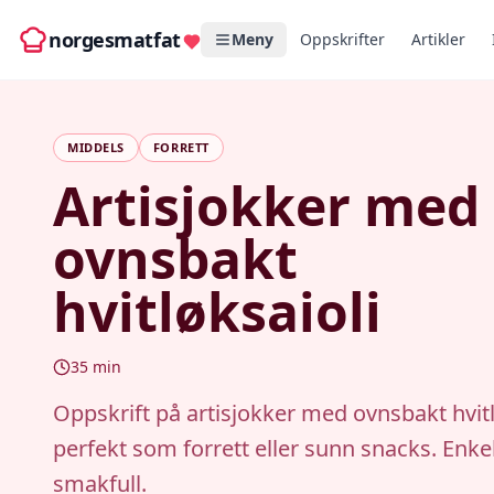
norgesmatfat
Meny
Oppskrifter
Artikler
MIDDELS
FORRETT
Artisjokker med
ovnsbakt
hvitløksaioli
35
min
Oppskrift på artisjokker med ovnsbakt hvitl
perfekt som forrett eller sunn snacks. Enke
smakfull.