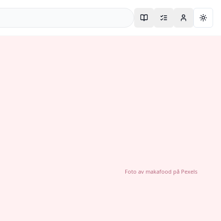
Togg
Foto av
makafood
på
Pexels