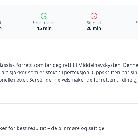
d
Forberedelse
Steketid
P
n
15 min
20 min
klassisk forrett som tar deg rett til Middelhavskysten. Den
 artisjokker som er stekt til perfeksjon. Oppskriften har sine 
nelle retter. Servér denne velsmakende forretten til dine gj
ker for best resultat – de blir møre og saftige.