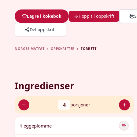
Lagre i kokebok
Hopp til oppskrift
S
Del oppskrift
NORGES MATFAT
›
OPPSKRIFTER
›
FORRETT
Ingredienser
4
porsjoner
1
eggeplomme