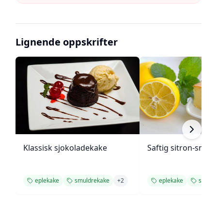
Lignende oppskrifter
Klassisk sjokoladekake
Saftig sitron-smør
eplekake
smuldrekake
+
2
eplekake
smuld