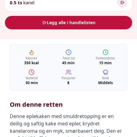
0.5 ts
kanel
Legg alle i handlelisten
Kalorier
Total tid
Forberedelse
350 kcal
45 min
15 min
Steketid
Porsjoner
Nivå
30 min
8
Middels
Om denne retten
Denne eplekaken med smuldretopping er en
deilig og saftig kake med epler, krydret
kanelaroma og en myk, smørbasert deig. Den er