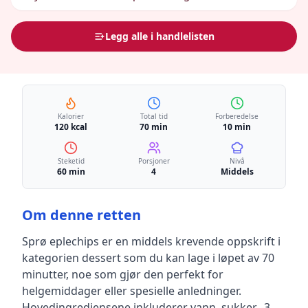
Legg alle i handlelisten
Kalorier
Total tid
Forberedelse
120 kcal
70 min
10 min
Steketid
Porsjoner
Nivå
60 min
4
Middels
Om denne retten
Sprø eplechips
er en
middels krevende
oppskrift
i
kategorien dessert
som du kan lage i løpet av 70
minutter, noe som gjør den perfekt for
helgemiddager eller spesielle anledninger
.
Hovedingrediensene inkluderer
vann, sukker, -3