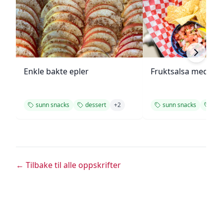
Enkle bakte epler
Fruktsalsa med ka
sunn snacks
dessert
+
2
sunn snacks
des
← Tilbake til alle oppskrifter