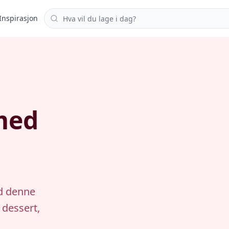
Søk i oppskrifter
Inspirasjon
med
ed denne
 dessert,