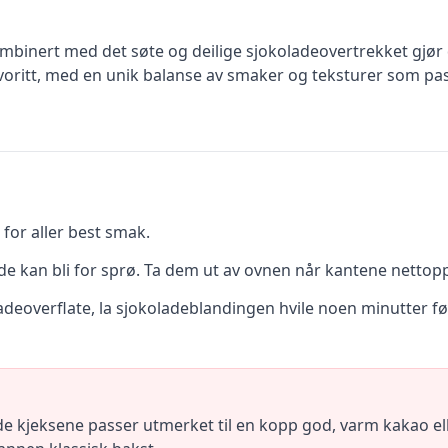
inert med det søte og deilige sjokoladeovertrekket gjør dis
voritt, med en unik balanse av smaker og teksturer som pas
 for aller best smak.
e kan bli for sprø. Ta dem ut av ovnen når kantene nettopp 
adeoverflate, la sjokoladeblandingen hvile noen minutter før
e kjeksene passer utmerket til en kopp god, varm kakao ell