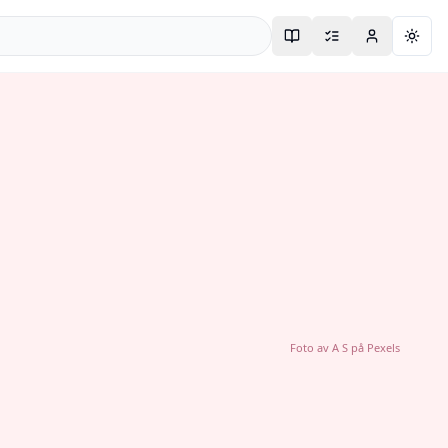
Togg
Foto av
A S
på
Pexels