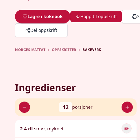
Lagre i kokebok
Hopp til oppskrift
S
Del oppskrift
NORGES MATFAT
›
OPPSKRIFTER
›
BAKEVERK
Ingredienser
12
porsjoner
2.4 dl
smør, myknet