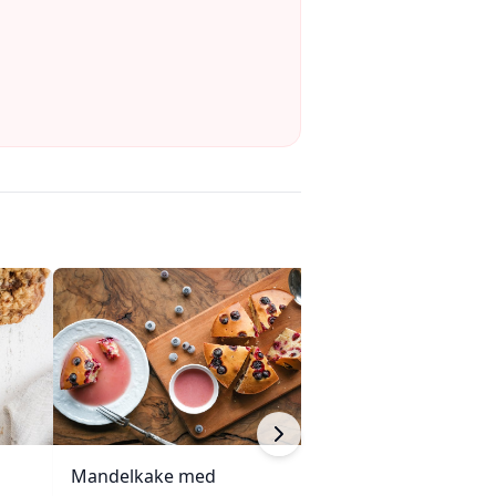
Mandelkake med
Fersk pizzadeig 