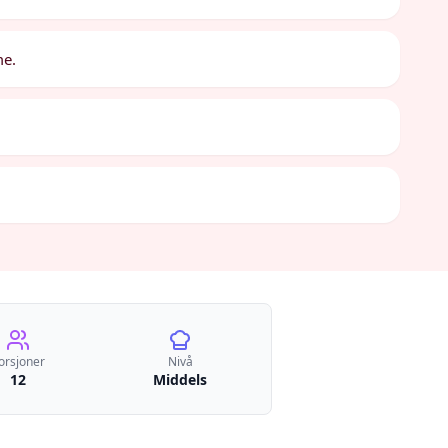
me.
orsjoner
Nivå
12
Middels