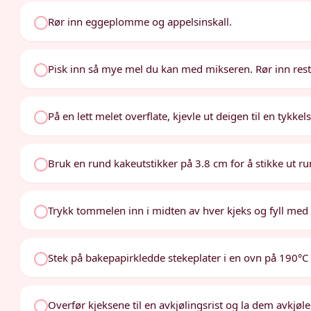
Rør inn eggeplomme og appelsinskall.
Pisk inn så mye mel du kan med mikseren. Rør inn res
På en lett melet overflate, kjevle ut deigen til en tykkel
Bruk en rund kakeutstikker på 3.8 cm for å stikke ut ru
Trykk tommelen inn i midten av hver kjeks og fyll med
Stek på bakepapirkledde stekeplater i en ovn på 190°C i c
Overfør kjeksene til en avkjølingsrist og la dem avkjøle