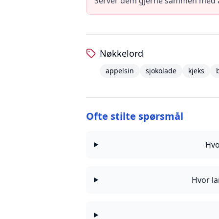
Servér dem gjerne sammen med a
Nøkkelord
appelsin
sjokolade
kjeks
Ofte stilte spørsmål
Hvo
Hvor la