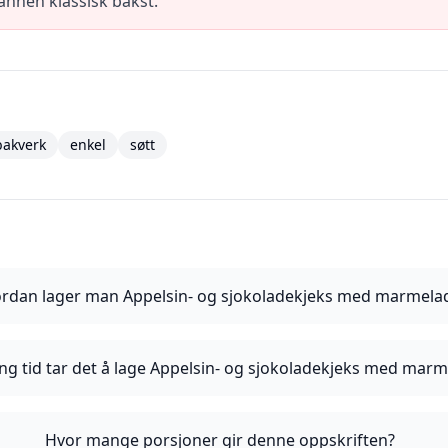
nnen klassisk bakst.
bakverk
enkel
søtt
rdan lager man Appelsin- og sjokoladekjeks med marmela
ng tid tar det å lage Appelsin- og sjokoladekjeks med mar
Hvor mange porsjoner gir denne oppskriften?