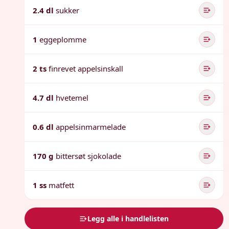
2.4 dl
sukker
1
eggeplomme
2 ts
finrevet appelsinskall
4.7 dl
hvetemel
0.6 dl
appelsinmarmelade
170 g
bittersøt sjokolade
1 ss
matfett
Legg alle i handlelisten