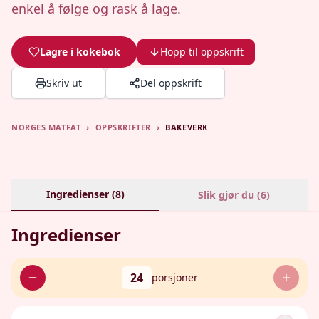
enkel å følge og rask å lage.
Lagre i kokebok
Hopp til oppskrift
Skriv ut
Del oppskrift
NORGES MATFAT
›
OPPSKRIFTER
›
BAKEVERK
Ingredienser (
8
)
Slik gjør du (
6
)
Ingredienser
24
porsjoner