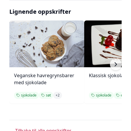
Lignende oppskrifter
Veganske havregrynsbarer
Klassisk sjokolade
med sjokolade
sjokolade
søt
+
2
sjokolade
enkel
← Tilbake til alle oppskrifter