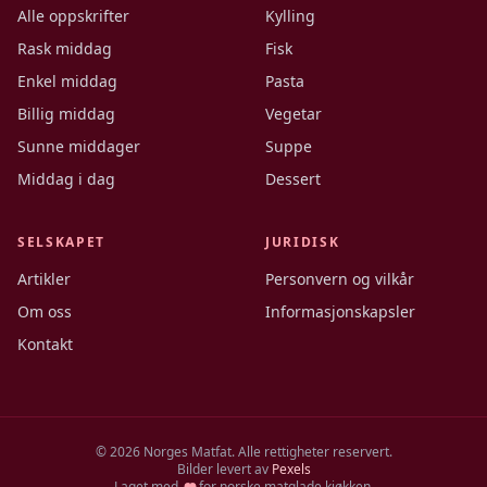
Alle oppskrifter
Kylling
Rask middag
Fisk
Enkel middag
Pasta
Billig middag
Vegetar
Sunne middager
Suppe
Middag i dag
Dessert
SELSKAPET
JURIDISK
Artikler
Personvern og vilkår
Om oss
Informasjonskapsler
Kontakt
©
2026
Norges Matfat. Alle rettigheter reservert.
Bilder levert av
Pexels
Laget med
for norske matglade kjøkken.