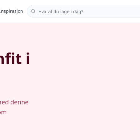
Søk i oppskrifter
Inspirasjon
fit i
 med denne
som