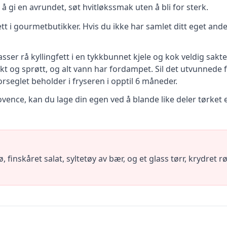
å gi en avrundet, søt hvitløkssmak uten å bli for sterk.
 i gourmetbutikker. Hvis du ikke har samlet ditt eget ande- e
plasser rå kyllingfett i en tykkbunnet kjele og kok veldig sakt
kt og sprøtt, og alt vann har fordampet. Sil det utvunnede f
orseglet beholder i fryseren i opptil 6 måneder.
vence, kan du lage din egen ved å blande like deler tørket 
finskåret salat, syltetøy av bær, og et glass tørr, krydret rø