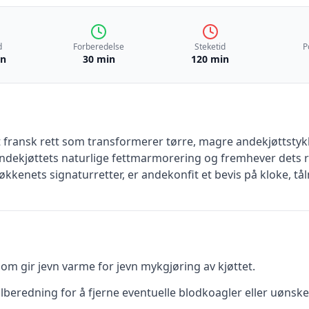
d
Forberedelse
Steketid
P
in
30 min
120 min
 fransk rett som transformerer tørre, magre andekjøttstykke
andekjøttets naturlige fettmarmorering og fremhever dets ri
jøkkenets signaturretter, er andekonfit et bevis på kloke, t
om gir jevn varme for jevn mykgjøring av kjøttet.
lberedning for å fjerne eventuelle blodkoagler eller uønske