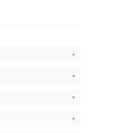
▼
?
▼
▼
▼