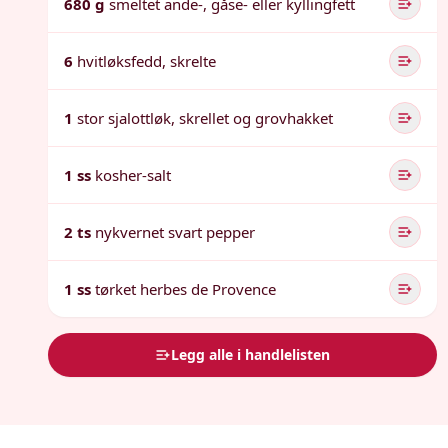
680 g
smeltet ande-, gåse- eller kyllingfett
6
hvitløksfedd, skrelte
1
stor sjalottløk, skrellet og grovhakket
1 ss
kosher-salt
2 ts
nykvernet svart pepper
1 ss
tørket herbes de Provence
Legg alle i handlelisten