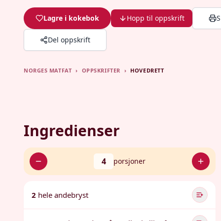
Lagre i kokebok
Hopp til oppskrift
S
Del oppskrift
NORGES MATFAT
›
OPPSKRIFTER
›
HOVEDRETT
Ingredienser
4
porsjoner
2
hele andebryst