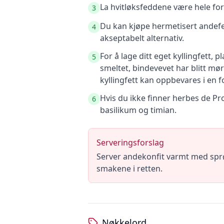
La hvitløksfeddene være hele for 
3
Du kan kjøpe hermetisert andefett
4
akseptabelt alternativ.
For å lage ditt eget kyllingfett, 
5
smeltet, bindevevet har blitt mør
kyllingfett kan oppbevares i en f
Hvis du ikke finner herbes de Pro
6
basilikum og timian.
Serveringsforslag
Server andekonfit varmt med sprø, 
smakene i retten.
Nøkkelord