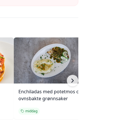
Enchiladas med potetmos og
Kylling, brokkoli
ovnsbakte grønnsaker
cashewnøtter (Un
middag
middag