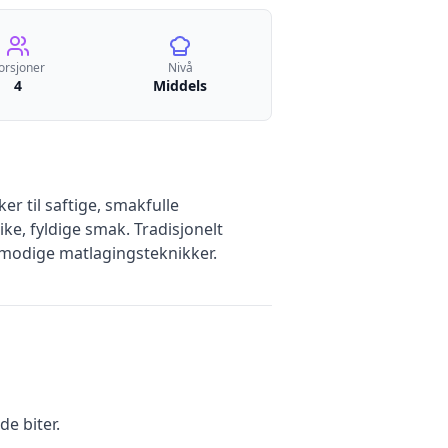
orsjoner
Nivå
4
Middels
r til saftige, smakfulle
ke, fyldige smak. Tradisjonelt
ålmodige matlagingsteknikker.
de biter.