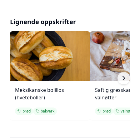
Lignende oppskrifter
Meksikanske bolillos
Saftig gresskarbr
(hveteboller)
valnøtter
brød
bakverk
brød
valnøtter