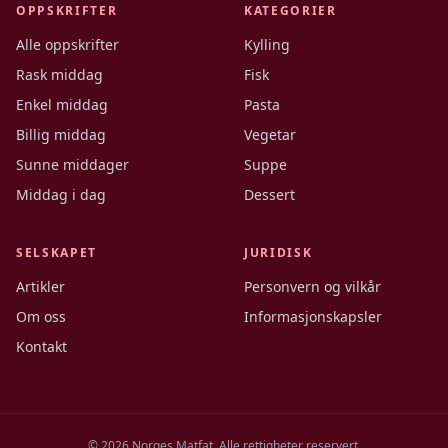
OPPSKRIFTER
KATEGORIER
Alle oppskrifter
Kylling
Rask middag
Fisk
Enkel middag
Pasta
Billig middag
Vegetar
Sunne middager
Suppe
Middag i dag
Dessert
SELSKAPET
JURIDISK
Artikler
Personvern og vilkår
Om oss
Informasjonskapsler
Kontakt
©
2026
Norges Matfat. Alle rettigheter reservert.