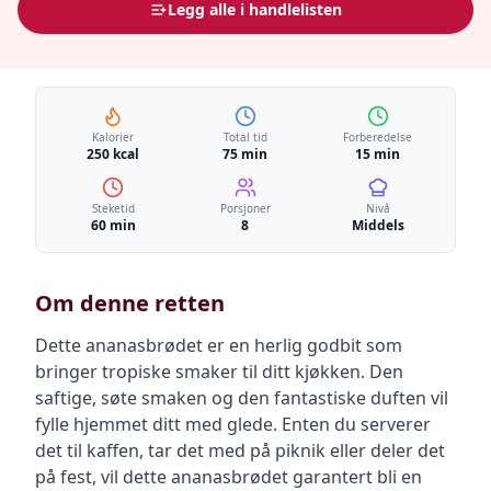
Legg alle i handlelisten
Kalorier
Total tid
Forberedelse
250 kcal
75 min
15 min
Steketid
Porsjoner
Nivå
60 min
8
Middels
Om denne retten
Dette ananasbrødet er en herlig godbit som
bringer tropiske smaker til ditt kjøkken. Den
saftige, søte smaken og den fantastiske duften vil
fylle hjemmet ditt med glede. Enten du serverer
det til kaffen, tar det med på piknik eller deler det
på fest, vil dette ananasbrødet garantert bli en