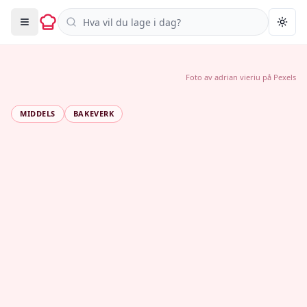
Søk i oppskrifter
Togg
Foto av
adrian vieriu
på
Pexels
MIDDELS
BAKEVERK