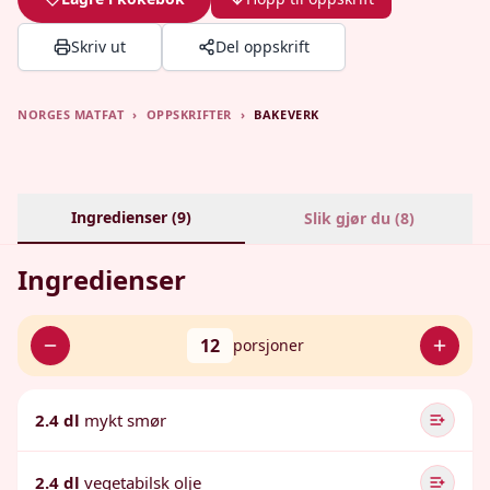
Skriv ut
Del oppskrift
NORGES MATFAT
›
OPPSKRIFTER
›
BAKEVERK
Ingredienser (
9
)
Slik gjør du (
8
)
Ingredienser
12
porsjoner
2.4 dl
mykt smør
2.4 dl
vegetabilsk olje