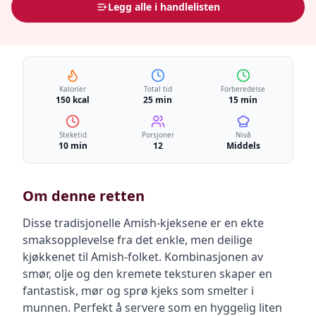
Legg alle i handlelisten
Kalorier
Total tid
Forberedelse
150 kcal
25 min
15 min
Steketid
Porsjoner
Nivå
10 min
12
Middels
Om denne retten
Disse tradisjonelle Amish-kjeksene er en ekte
smaksopplevelse fra det enkle, men deilige
kjøkkenet til Amish-folket. Kombinasjonen av
smør, olje og den kremete teksturen skaper en
fantastisk, mør og sprø kjeks som smelter i
munnen. Perfekt å servere som en hyggelig liten