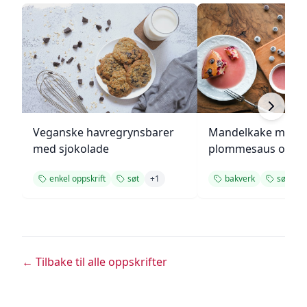
Veganske havregrynsbarer
Mandelkake med
med sjokolade
plommesaus og
ingefærsmørkrem
enkel oppskrift
søt
+
1
bakverk
søt
+
← Tilbake til alle oppskrifter