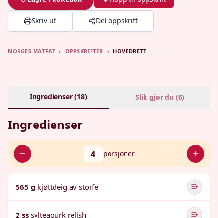
Skriv ut
Del oppskrift
NORGES MATFAT
›
OPPSKRIFTER
›
HOVEDRETT
Ingredienser (
18
)
Slik gjør du (
6
)
Ingredienser
4
porsjoner
565 g
kjøttdeig av storfe
2 ss
sylteagurk relish