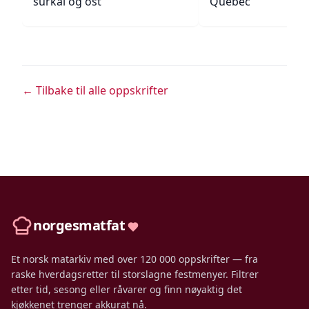
surkål og ost
Quebec
← Tilbake til alle oppskrifter
norgesmatfat
Et norsk matarkiv med over 120 000 oppskrifter — fra
raske hverdagsretter til storslagne festmenyer. Filtrer
etter tid, sesong eller råvarer og finn nøyaktig det
kjøkkenet trenger akkurat nå.