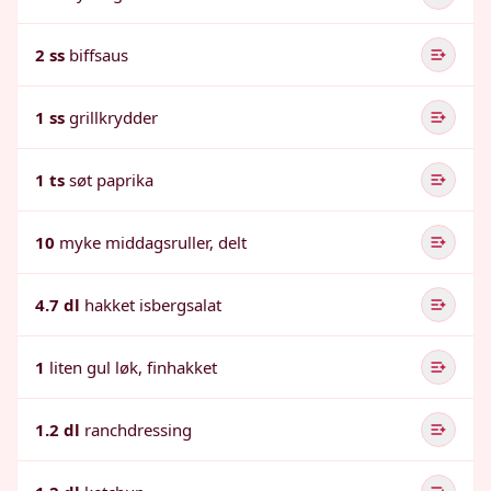
2 ss
biffsaus
1 ss
grillkrydder
1 ts
søt paprika
10
myke middagsruller, delt
4.7 dl
hakket isbergsalat
1
liten gul løk, finhakket
1.2 dl
ranchdressing