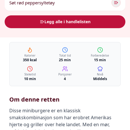
Søt rød peppersyltetøy
Legg alle i handlelisten
Kalorier
Total tid
Forberedelse
350 kcal
25 min
15 min
Steketid
Porsjoner
Nivå
10 min
4
Middels
Om denne retten
Disse miniburgere er en klassisk
smakskombinasjon som har erobret Amerikas
hjerte og griller over hele landet. Med en mør,