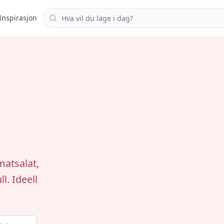
Søk i oppskrifter
Inspirasjon
matsalat,
l. Ideell