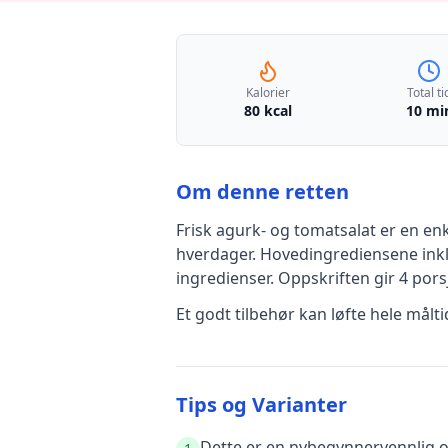
Kalorier
Total ti
80 kcal
10 mi
Om denne retten
Frisk agurk- og tomatsalat
er en
enk
hverdager
.
Hovedingrediensene ink
ingredienser
.
Oppskriften gir
4
porsj
Et godt tilbehør kan løfte hele mål
Tips og Varianter
Dette er en nybegynnervennlig op