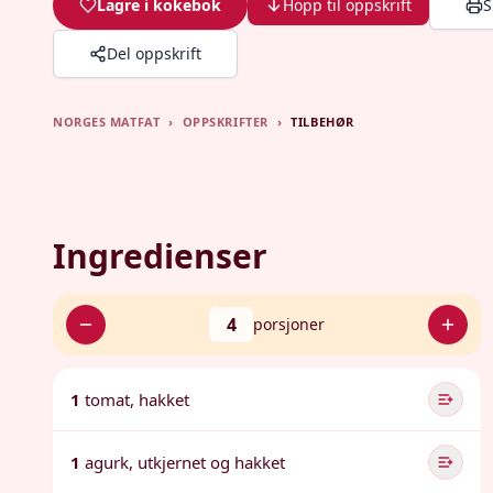
Lagre i kokebok
Hopp til oppskrift
S
Del oppskrift
NORGES MATFAT
›
OPPSKRIFTER
›
TILBEHØR
Ingredienser
4
porsjoner
1
tomat, hakket
1
agurk, utkjernet og hakket