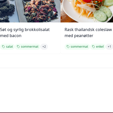
Søt og syrlig brokkolisalat
Rask thailandsk coleslaw
med bacon
med peanøtter
salat
sommermat
+
2
sommermat
enkel
+
1