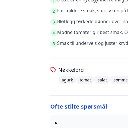
1
For mildere smak, surr løken på l
2
Bløtlegg tørkede bønner over na
3
Modne tomater gir best smak. O
4
Smak til underveis og juster kry
5
Nøkkelord
agurk
tomat
salat
somme
Ofte stilte spørsmål