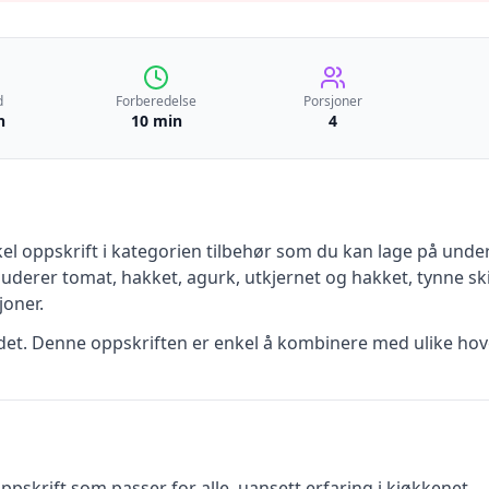
d
Forberedelse
Porsjoner
n
10 min
4
el
oppskrift
i kategorien tilbehør
som du kan lage på under 
luderer
tomat, hakket, agurk, utkjernet og hakket, tynne sk
oner.
tidet. Denne oppskriften er enkel å kombinere med ulike hov
pskrift som passer for alle, uansett erfaring i kjøkkenet.