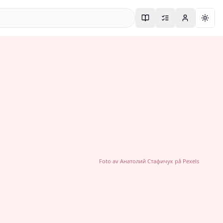
Togg
Foto av
Анатолий Стафичук
på
Pexels