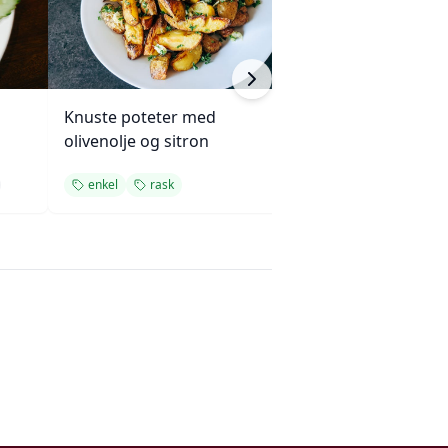
Knuste poteter med
Enkel succotash
olivenolje og sitron
og mais
enkel
rask
enkel
rask