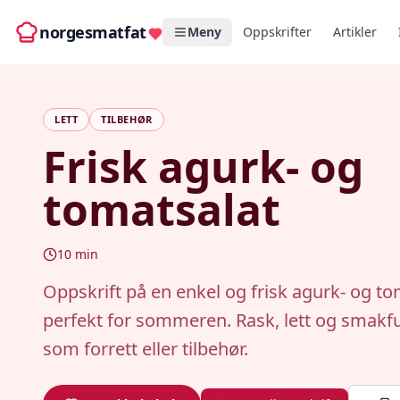
norgesmatfat
Meny
Oppskrifter
Artikler
LETT
TILBEHØR
Frisk agurk- og
tomatsalat
10
min
Oppskrift på en enkel og frisk agurk- og to
perfekt for sommeren. Rask, lett og smakful
som forrett eller tilbehør.