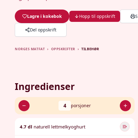
Lagre i kokebok
Hopp til oppskrift
S
Del oppskrift
NORGES MATFAT
›
OPPSKRIFTER
›
TILBEHØR
Ingredienser
4
porsjoner
4.7 dl
naturell lettmelkyoghurt