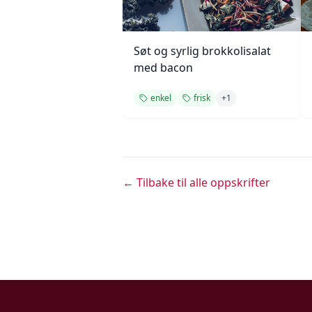
Søt og syrlig brokkolisalat
med bacon
enkel
frisk
+
1
← Tilbake til alle oppskrifter