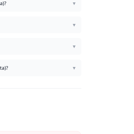
a)?
▼
▼
▼
ta)?
▼