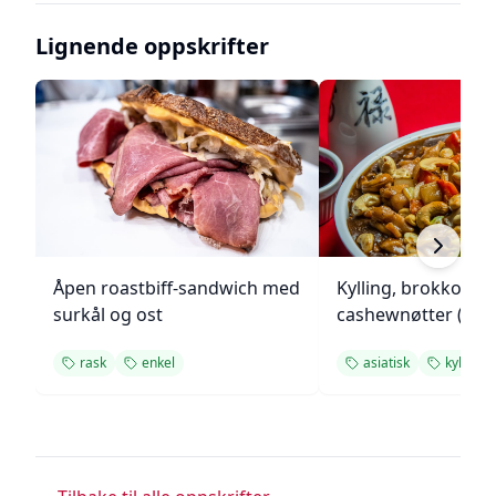
Lignende oppskrifter
Åpen roastbiff-sandwich med
Kylling, brokkoli o
surkål og ost
cashewnøtter (Unie
rask
enkel
asiatisk
kylling