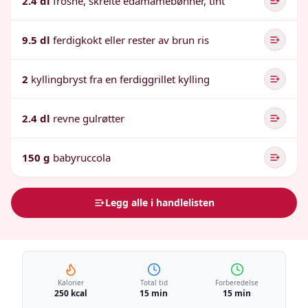
2.4 dl
frosne, skrelte edamamebønner, tint
9.5 dl
ferdigkokt eller rester av brun ris
2
kyllingbryst fra en ferdiggrillet kylling
2.4 dl
revne gulrøtter
150 g
babyruccola
Legg alle i handlelisten
Kalorier
Total tid
Forberedelse
250 kcal
15 min
15 min