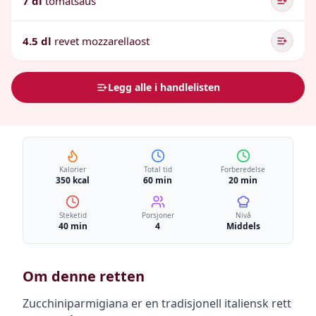
7 dl
tomatsaus
4.5 dl
revet mozzarellaost
Legg alle i handlelisten
Kalorier
Total tid
Forberedelse
350 kcal
60 min
20 min
Steketid
Porsjoner
Nivå
40 min
4
Middels
Om denne retten
Zucchiniparmigiana er en tradisjonell italiensk rett