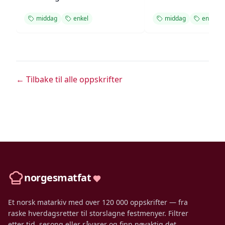
middag
enkel
middag
enkel
← Tilbake til alle oppskrifter
norgesmatfat
Et norsk matarkiv med over 120 000 oppskrifter — fra
raske hverdagsretter til storslagne festmenyer. Filtrer
etter tid, sesong eller råvarer og finn nøyaktig det