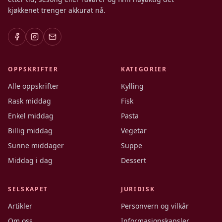
kjøkkenet trenger akkurat nå.
OPPSKRIFTER
KATEGORIER
Alle oppskrifter
Kylling
Rask middag
Fisk
Enkel middag
Pasta
Billig middag
Vegetar
Sunne middager
Suppe
Middag i dag
Dessert
SELSKAPET
JURIDISK
Artikler
Personvern og vilkår
Om oss
Informasjonskapsler