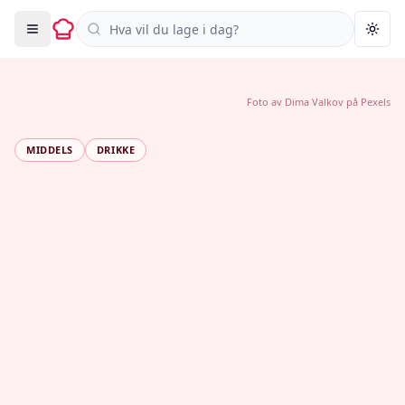
Søk i oppskrifter
Togg
Foto av
Dima Valkov
på
Pexels
MIDDELS
DRIKKE