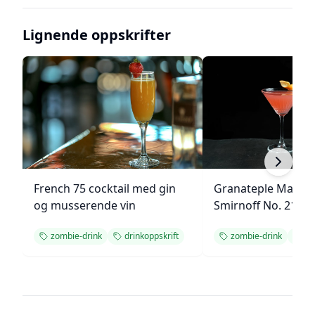
Lignende oppskrifter
French 75 cocktail med gin
Granateple Martin
og musserende vin
Smirnoff No. 21
zombie-drink
drinkoppskrift
zombie-drink
dr