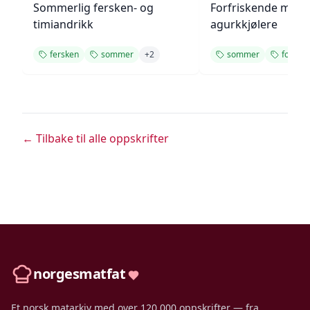
Sommerlig fersken- og
Forfriskende melo
timiandrikk
agurkkjølere
fersken
sommer
+
2
sommer
forfris
← Tilbake til alle oppskrifter
norgesmatfat
Et norsk matarkiv med over 120 000 oppskrifter — fra