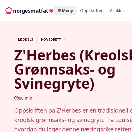
norgesmatfat
Meny
Oppskrifter
Artikler
MIDDELS
HOVEDRETT
Z'Herbes (Kreols
Grønnsaks- og
Svinegryte)
80
min
Oppskriften på Z'Herbes er en tradisjonell 
kreolsk grønnsaks- og svinegryte fra Louis
hvordan du lager denne næringsrike rette