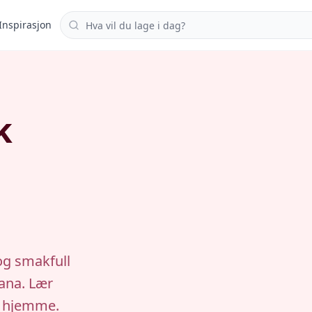
Søk i oppskrifter
Inspirasjon
k
og smakfull
iana. Lær
n hjemme.