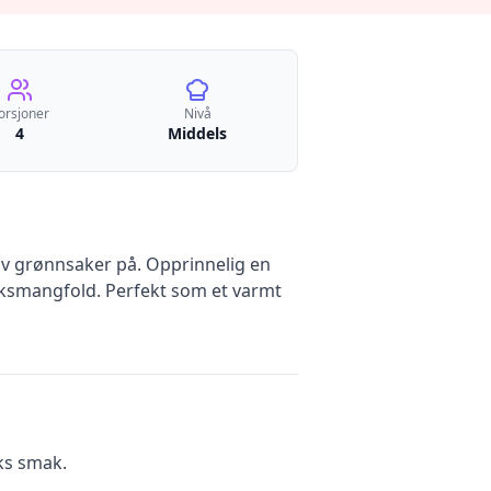
orsjoner
Nivå
4
Middels
av grønnsaker på. Opprinnelig en
saksmangfold. Perfekt som et varmt
ks smak.