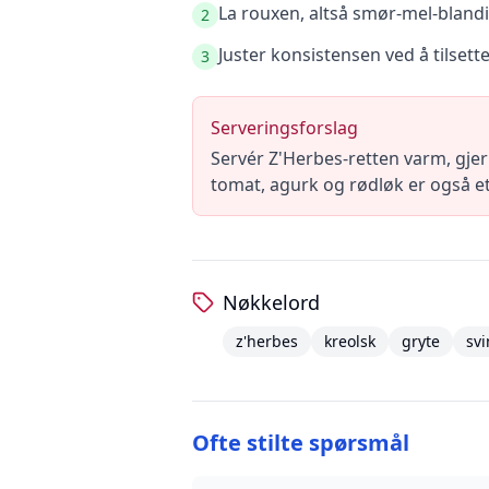
La rouxen, altså smør-mel-bland
2
Juster konsistensen ved å tilsett
3
Serveringsforslag
Servér Z'Herbes-retten varm, gjer
tomat, agurk og rødløk er også et
Nøkkelord
z'herbes
kreolsk
gryte
svi
Ofte stilte spørsmål