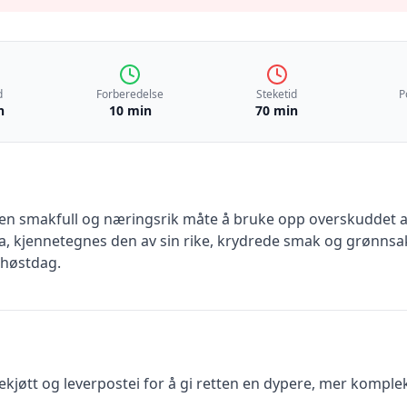
d
Forberedelse
Steketid
P
n
10 min
70 min
 en smakfull og næringsrik måte å bruke opp overskuddet 
iana, kjennetegnes den av sin rike, krydrede smak og grønn
 høstdag.
ekjøtt og leverpostei for å gi retten en dypere, mer komple