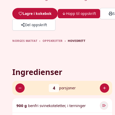
Lagre i kokebok
Hopp til oppskrift
S
Del oppskrift
NORGES MATFAT
›
OPPSKRIFTER
›
HOVEDRETT
Ingredienser
4
porsjoner
900 g
benfri svinekoteletter, i terninger