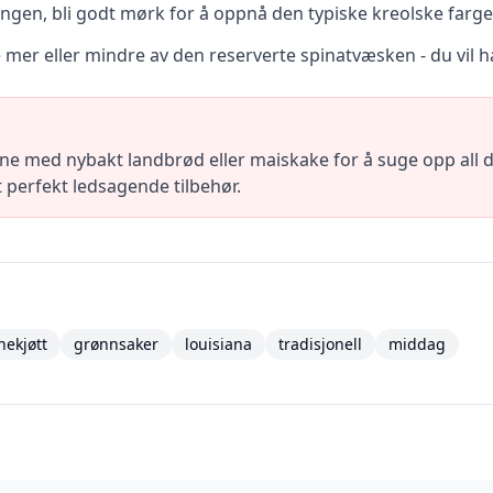
ingen, bli godt mørk for å oppnå den typiske kreolske farg
e mer eller mindre av den reserverte spinatvæsken - du vil ha
ne med nybakt landbrød eller maiskake for å suge opp all den
 perfekt ledsagende tilbehør.
nekjøtt
grønnsaker
louisiana
tradisjonell
middag