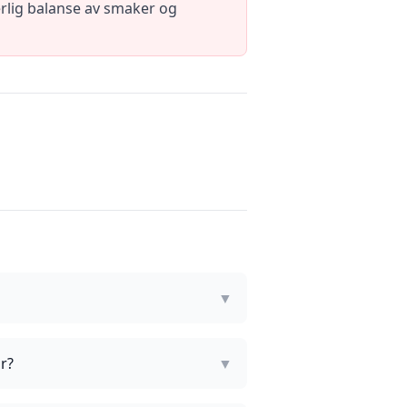
erlig balanse av smaker og
▼
ør?
▼