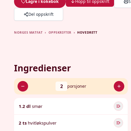
Lagre i kokebok
Hopp til oppskrift
S
Del oppskrift
NORGES MATFAT
›
OPPSKRIFTER
›
HOVEDRETT
Ingredienser
2
porsjoner
1.2 dl
smør
2 ts
hvitløkspulver