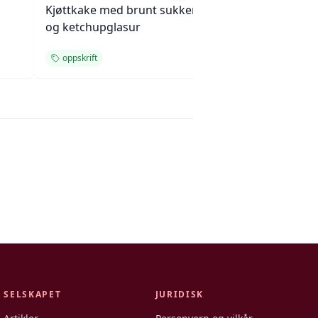
Kjøttkake med brunt sukker
Kremet makaroni
og ketchupglasur
ostegrateng med
oppskrift
oppskrift
SELSKAPET
JURIDISK