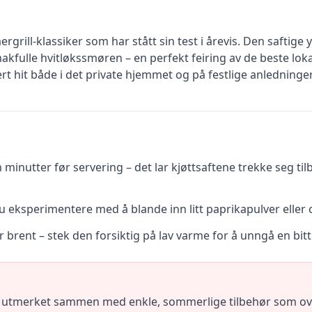
grill-klassiker som har stått sin test i årevis. Den saftige y
kfulle hvitløkssmøren – en perfekt feiring av de beste loka
t hit både i det private hjemmet og på festlige anledninger
n minutter før servering – det lar kjøttsaftene trekke seg til
u eksperimentere med å blande inn litt paprikapulver eller c
ir brent – stek den forsiktig på lav varme for å unngå en bit
r utmerket sammen med enkle, sommerlige tilbehør som ovns