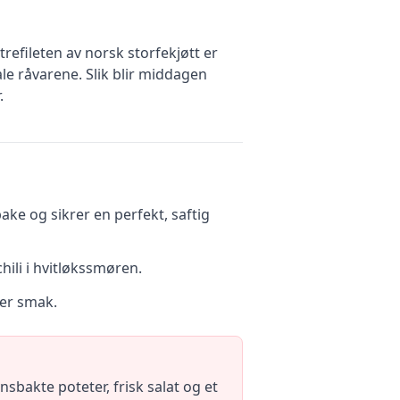
trefileten av norsk storfekjøtt er
le råvarene. Slik blir middagen
.
bake og sikrer en perfekt, saftig
hili i hvitløkssmøren.
ter smak.
bakte poteter, frisk salat og et