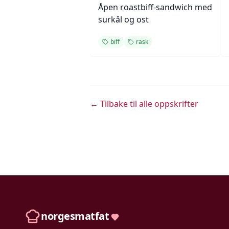
Åpen roastbiff-sandwich med
surkål og ost
biff
rask
← Tilbake til alle oppskrifter
norgesmatfat