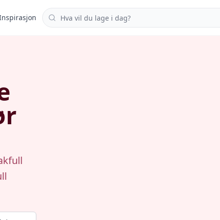
Søk i oppskrifter
Inspirasjon
e
ør
akfull
ll