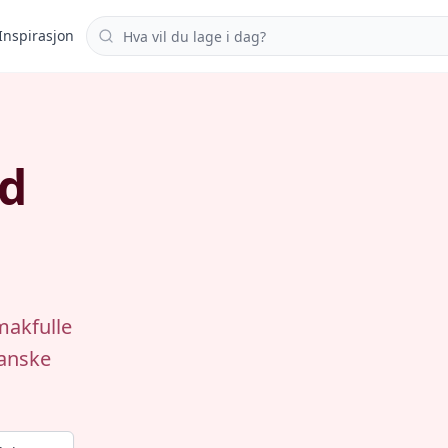
Søk i oppskrifter
Inspirasjon
ed
makfulle
kanske