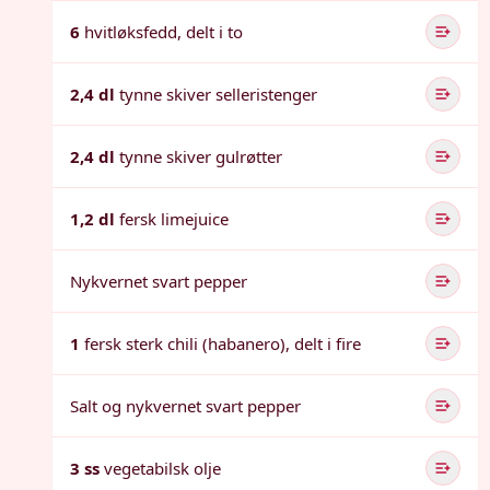
6
hvitløksfedd, delt i to
2,4 dl
tynne skiver selleristenger
2,4 dl
tynne skiver gulrøtter
1,2 dl
fersk limejuice
Nykvernet svart pepper
1
fersk sterk chili (habanero), delt i fire
Salt og nykvernet svart pepper
3 ss
vegetabilsk olje