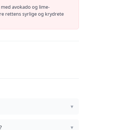
at med avokado og lime-
ere rettens syrlige og krydrete
▼
?
▼