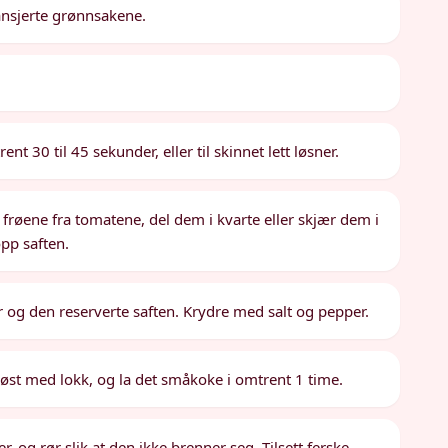
ansjerte grønnsakene.
 30 til 45 sekunder, eller til skinnet lett løsner.
n frøene fra tomatene, del dem i kvarte eller skjær dem i
opp saften.
ater og den reserverte saften. Krydre med salt og pepper.
løst med lokk, og la det småkoke i omtrent 1 time.
, og rør slik at den ikke brenner seg. Tilsett ferske