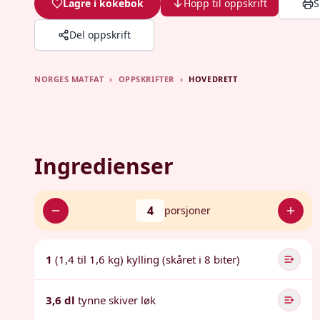
Lagre i kokebok
Hopp til oppskrift
S
Del oppskrift
NORGES MATFAT
›
OPPSKRIFTER
›
HOVEDRETT
Ingredienser
4
porsjoner
1
(1,4 til 1,6 kg) kylling (skåret i 8 biter)
3,6 dl
tynne skiver løk