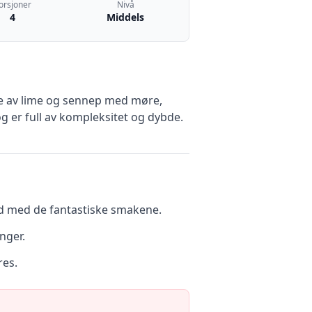
orsjoner
Nivå
4
Middels
ene av lime og sennep med møre,
g er full av kompleksitet og dybde.
ugd med de fantastiske smakene.
nger.
res.