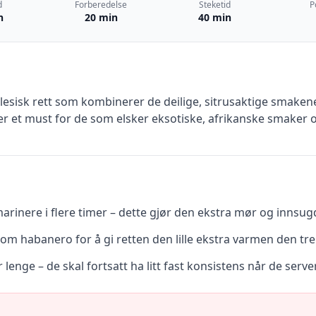
d
Forberedelse
Steketid
P
n
20 min
40 min
alesisk rett som kombinerer de deilige, sitrusaktige smak
 er et must for de som elsker eksotiske, afrikanske smaker o
 marinere i flere timer – dette gjør den ekstra mør og inns
 som habanero for å gi retten den lille ekstra varmen den tre
lenge – de skal fortsatt ha litt fast konsistens når de serve