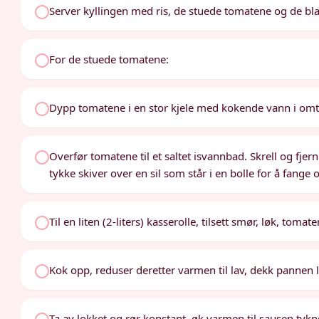
Server kyllingen med ris, de stuede tomatene og de bl
For de stuede tomatene:
Dypp tomatene i en stor kjele med kokende vann i omtrent
Overfør tomatene til et saltet isvannbad. Skrell og fjer
tykke skiver over en sil som står i en bolle for å fange 
Til en liten (2-liters) kasserolle, tilsett smør, løk, tom
Kok opp, reduser deretter varmen til lav, dekk pannen 
Ta av lokket og rør konstant, øk varmen til sausen tykner