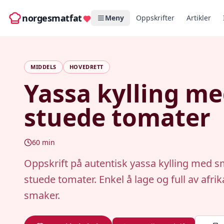
norgesmatfat
Meny
Oppskrifter
Artikler
MIDDELS
HOVEDRETT
Yassa kylling m
stuede tomater
60
min
Oppskrift på autentisk yassa kylling med s
stuede tomater. Enkel å lage og full av afri
smaker.