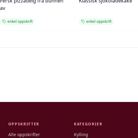
Fersk pizzadeig fra bunnen
Klassisk sjokoladekake
av
enkel oppskrift
enkel oppskrift
OPPSKRIFTER
KATEGORIER
Alle oppskrifter
Kylling