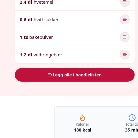
2.4 dl
hvetemel
0.6 dl
hvitt sukker
1 ts
bakepulver
1.2 dl
villbringebær
Legg alle i handlelisten
Kalorier
Total ti
180 kcal
35 mi