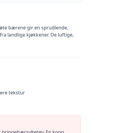
 søte bærene gir en sprudlende,
 landlige kjøkkener. De luftige,
gere tekstur
t bringebærsyltetøy. En kopp