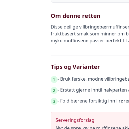
Om denne retten
Disse deilige villbringebærmuffinse
fruktbasert smak som minner om båd
myke muffinsene passer perfekt til 
Tips og Varianter
- Bruk ferske, modne villbringeb
1
- Erstatt gjerne inntil halvparte
2
- Fold bærene forsiktig inn i rør
3
Serveringsforslag
Nyt de sprø, gylne muffinsene akk