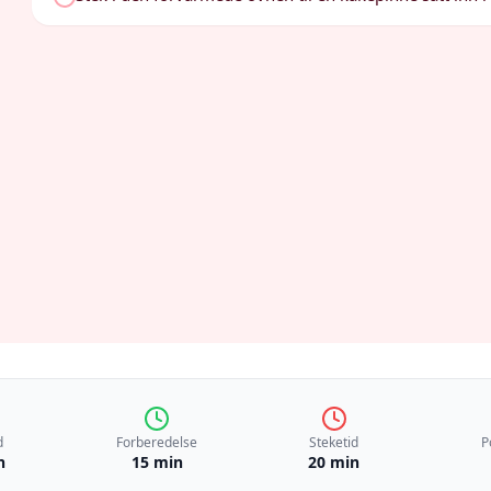
d
Forberedelse
Steketid
P
n
15 min
20 min