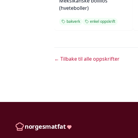
Meksikanske bolillos
(hveteboller)
bakverk
enkel oppskrift
← Tilbake til alle oppskrifter
norgesmatfat