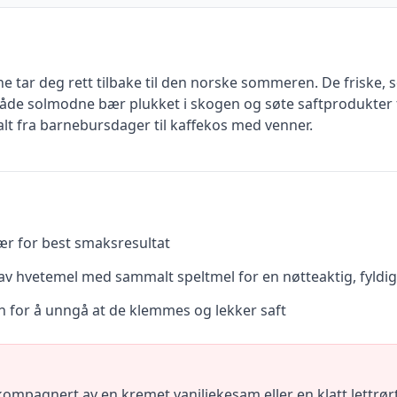
ne tar deg rett tilbake til den norske sommeren. De friske,
e solmodne bær plukket i skogen og søte saftprodukter fra
alt fra barnebursdager til kaffekos med venner.
ær for best smaksresultat
n av hvetemel med sammalt speltmel for en nøtteaktig, fyldi
en for å unngå at de klemmes og lekker saft
ompagnert av en kremet vaniljekesam eller en klatt lettrør