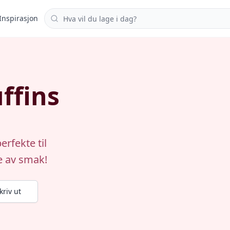
Søk i oppskrifter
Inspirasjon
ffins
erfekte til
e av smak!
kriv ut