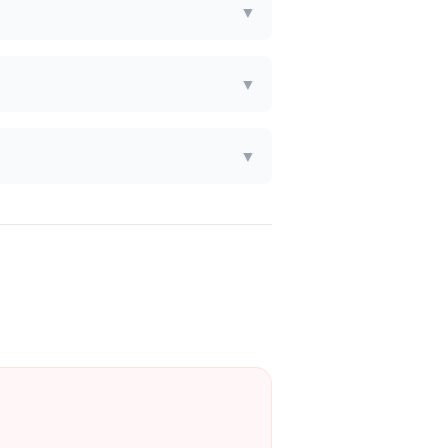
▼
▼
▼