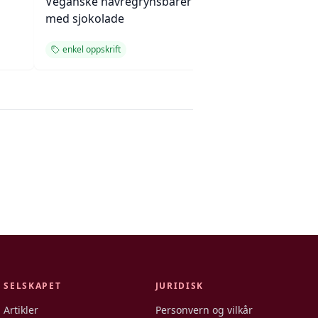
Veganske havregrynsbarer
Mandelkake me
med sjokolade
plommesaus og
ingefærsmørkr
enkel oppskrift
bakverk
SELSKAPET
JURIDISK
Artikler
Personvern og vilkår