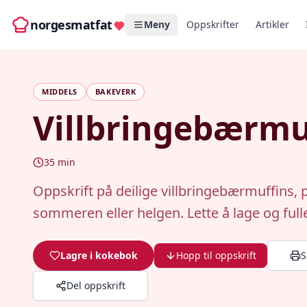
norgesmatfat
Meny
Oppskrifter
Artikler
MIDDELS
BAKEVERK
Villbringebærmu
35
min
Oppskrift på deilige villbringebærmuffins, p
sommeren eller helgen. Lette å lage og full
Lagre i kokebok
Hopp til oppskrift
S
Del oppskrift