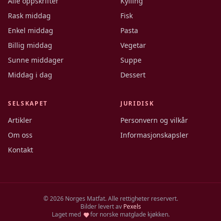
Alle oppskrifter
Kylling
Rask middag
Fisk
Enkel middag
Pasta
Billig middag
Vegetar
Sunne middager
Suppe
Middag i dag
Dessert
SELSKAPET
JURIDISK
Artikler
Personvern og vilkår
Om oss
Informasjonskapsler
Kontakt
©
2026
Norges Matfat. Alle rettigheter reservert.
Bilder levert av
Pexels
Laget med
for norske matglade kjøkken.