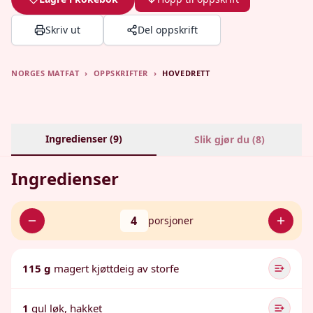
Skriv ut
Del oppskrift
NORGES MATFAT
›
OPPSKRIFTER
›
HOVEDRETT
Ingredienser (
9
)
Slik gjør du (
8
)
Ingredienser
4
porsjoner
115 g
magert kjøttdeig av storfe
1
gul løk, hakket