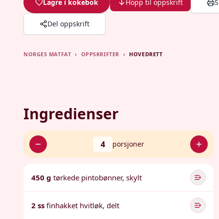
Lagre i kokebok
Hopp til oppskrift
S
Del oppskrift
NORGES MATFAT
›
OPPSKRIFTER
›
HOVEDRETT
Ingredienser
4
porsjoner
450 g
tørkede pintobønner, skylt
2 ss
finhakket hvitløk, delt