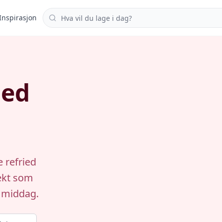
Søk i oppskrifter
Inspirasjon
ied
 refried
ekt som
k middag.