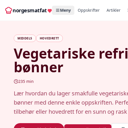
norgesmatfat
Meny
Oppskrifter
Artikler
MIDDELS
HOVEDRETT
Vegetariske refr
bønner
235
min
Lær hvordan du lager smakfulle vegetariske
bønner med denne enkle oppskriften. Perf
tilbehør eller hovedrett for en sunn og ras