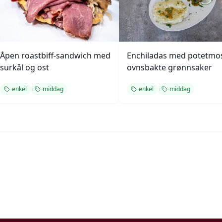
Åpen roastbiff-sandwich med
Enchiladas med potetmo
surkål og ost
ovnsbakte grønnsaker
enkel
middag
enkel
middag