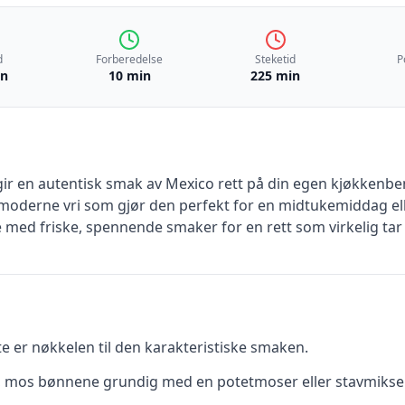
d
Forberedelse
Steketid
P
in
10 min
225 min
gir en autentisk smak av Mexico rett på din egen kjøkkenb
moderne vri som gjør den perfekt for en midtukemiddag ell
d friske, spennende smaker for en rett som virkelig tar 
 er nøkkelen til den karakteristiske smaken.
, mos bønnene grundig med en potetmoser eller stavmikser