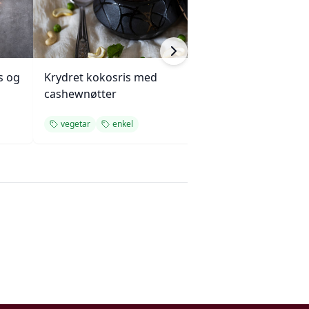
s og
Krydret kokosris med
Langkokt okseg
cashewnøtter
sopp og løk
vegetar
enkel
enkel
middag