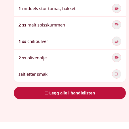
1
middels stor tomat, hakket
2 ss
malt spisskummen
1 ss
chilipulver
2 ss
olivenolje
salt etter smak
Legg alle i handlelisten