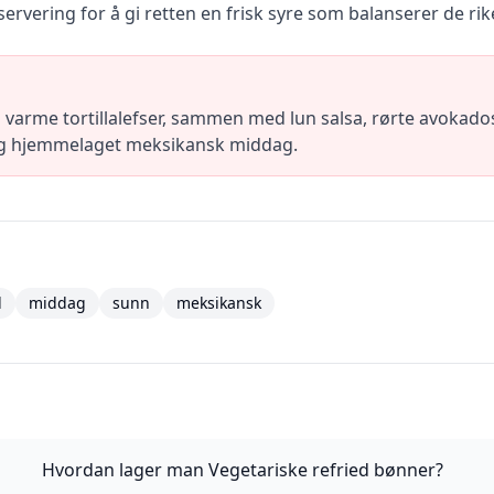
r servering for å gi retten en frisk syre som balanserer de r
varme tortillalefser, sammen med lun salsa, rørte avokado
lig hjemmelaget meksikansk middag.
l
middag
sunn
meksikansk
Hvordan lager man Vegetariske refried bønner?