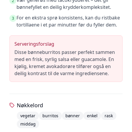
Vær generøs med tacokrydderet – det gir
2
bønnefyllet en deilig krydderkompleksitet.
For en ekstra sprø konsistens, kan du ristbake
3
tortillaene i et par minutter før du fyller dem.
Serveringsforslag
Disse bønneburritos passer perfekt sammen
med en frisk, syrlig salsa eller guacamole. En
kjølig, kremet avokadorøre tilfører også en
deilig kontrast til de varme ingrediensene.
Nøkkelord
vegetar
burritos
bønner
enkel
rask
middag