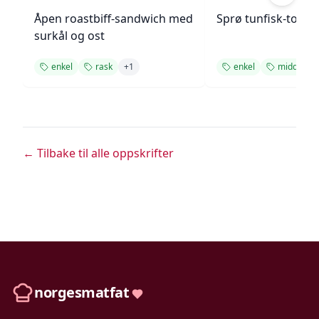
Åpen roastbiff-sandwich med
Sprø tunfisk-tosta
surkål og ost
enkel
rask
+
1
enkel
middag
← Tilbake til alle oppskrifter
norgesmatfat