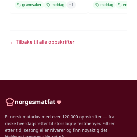
grønnsaker
middag
+
1
middag
enkel
← Tilbake til alle oppskrifter
norgesmatfat
Et norsk matarkiv med over 120 000 oppskrifter — fra
raske hverdagsretter til storslagne festmenyer. Filtrer
etter tid, sesong eller råvarer og finn nøyaktig det
kjøkkenet trenger akkurat nå.