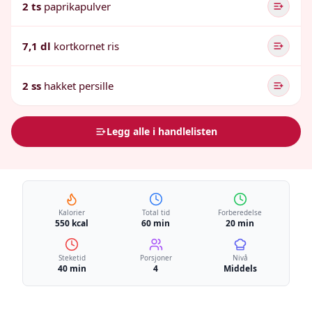
2 ts
paprikapulver
7,1 dl
kortkornet ris
2 ss
hakket persille
Legg alle i handlelisten
Kalorier
Total tid
Forberedelse
550 kcal
60 min
20 min
Steketid
Porsjoner
Nivå
40 min
4
Middels