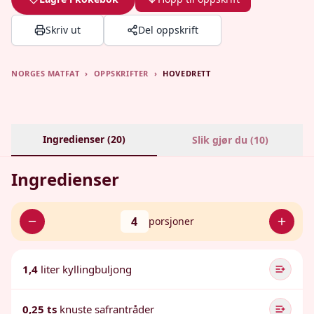
Skriv ut
Del oppskrift
NORGES MATFAT
›
OPPSKRIFTER
›
HOVEDRETT
Ingredienser (
20
)
Slik gjør du (
10
)
Ingredienser
4
porsjoner
1,4
liter kyllingbuljong
0,25 ts
knuste safrantråder