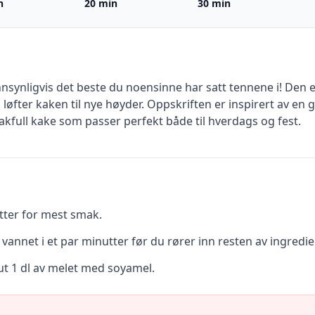
n
20 min
30 min
synligvis det beste du noensinne har satt tennene i! Den e
 løfter kaken til nye høyder. Oppskriften er inspirert av en
makfull kake som passer perfekt både til hverdags og fest.
tter for mest smak.
 vannet i et par minutter før du rører inn resten av ingredi
 ut 1 dl av melet med soyamel.