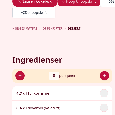
Lagre i kokebok
Hopp til oppskrift
S
Del oppskrift
NORGES MATFAT
›
OPPSKRIFTER
›
DESSERT
Ingredienser
8
porsjoner
4.7 dl
fullkornsmel
0.6 dl
soyamel (valgfritt)