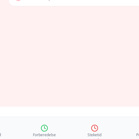
d
Forberedelse
Steketid
P