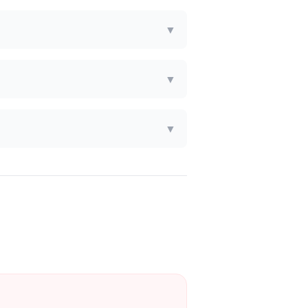
▼
▼
▼