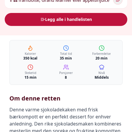
1 ss
framboise, Grand Marnier eller appelsinjuice
Legg alle i handlelisten
Kalorier
Total tid
Forberedelse
350 kcal
35 min
20 min
Steketid
Porsjoner
Nivå
15 min
8
Middels
Om denne retten
Denne varme sjokoladekaken med frisk
bærkompott er en perfekt dessert for enhver
anledning. Den rike sjokoladesmaken kombineres
mesterlig med den spreke og fruktige kompotten,