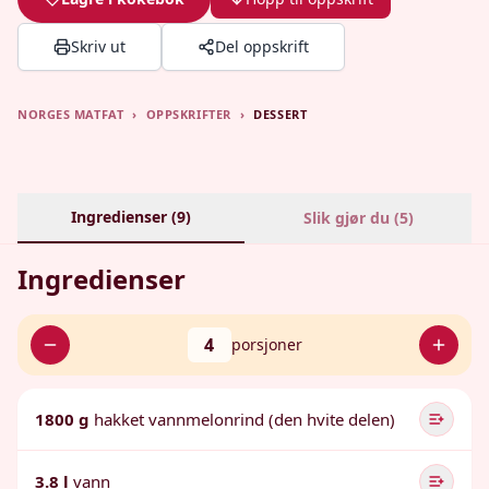
Skriv ut
Del oppskrift
NORGES MATFAT
›
OPPSKRIFTER
›
DESSERT
Ingredienser (
9
)
Slik gjør du (
5
)
Ingredienser
4
porsjoner
1800 g
hakket vannmelonrind (den hvite delen)
3.8 l
vann