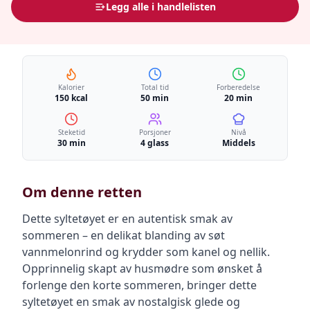
Legg alle i handlelisten
Kalorier
Total tid
Forberedelse
150 kcal
50 min
20 min
Steketid
Porsjoner
Nivå
30 min
4 glass
Middels
Om denne retten
Dette syltetøyet er en autentisk smak av
sommeren – en delikat blanding av søt
vannmelonrind og krydder som kanel og nellik.
Opprinnelig skapt av husmødre som ønsket å
forlenge den korte sommeren, bringer dette
syltetøyet en smak av nostalgisk glede og