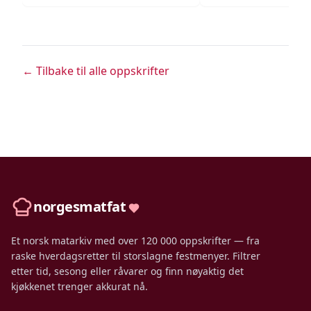
← Tilbake til alle oppskrifter
norgesmatfat
Et norsk matarkiv med over 120 000 oppskrifter — fra
raske hverdagsretter til storslagne festmenyer. Filtrer
etter tid, sesong eller råvarer og finn nøyaktig det
kjøkkenet trenger akkurat nå.