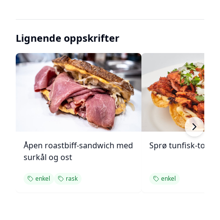
Lignende oppskrifter
Åpen roastbiff-sandwich med
Sprø tunfisk-tosta
surkål og ost
enkel
rask
enkel