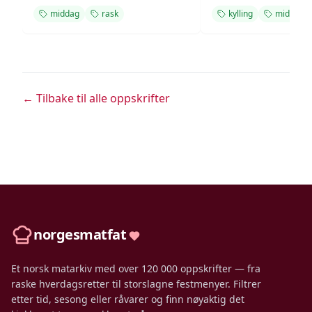
middag
rask
kylling
middag
← Tilbake til alle oppskrifter
norgesmatfat
Et norsk matarkiv med over 120 000 oppskrifter — fra
raske hverdagsretter til storslagne festmenyer. Filtrer
etter tid, sesong eller råvarer og finn nøyaktig det