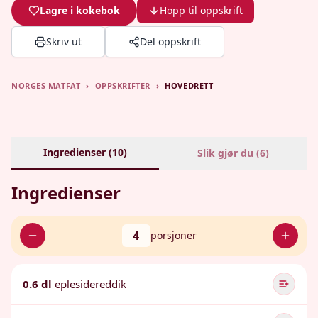
Lagre i kokebok
Hopp til oppskrift
Skriv ut
Del oppskrift
NORGES MATFAT
›
OPPSKRIFTER
›
HOVEDRETT
Ingredienser (
10
)
Slik gjør du (
6
)
Ingredienser
4
porsjoner
0.6 dl
eplesidereddik