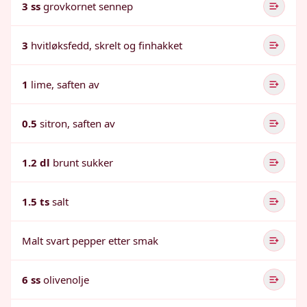
3 ss
grovkornet sennep
3
hvitløksfedd, skrelt og finhakket
1
lime, saften av
0.5
sitron, saften av
1.2 dl
brunt sukker
1.5 ts
salt
Malt svart pepper etter smak
6 ss
olivenolje