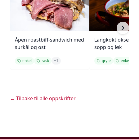
Åpen roastbiff-sandwich med
Langkokt oksegry
surkål og ost
sopp og løk
enkel
rask
+
1
gryte
enkel
+
← Tilbake til alle oppskrifter