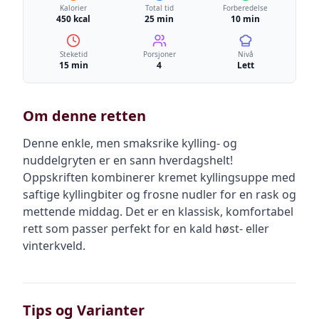
Kalorier
Total tid
Forberedelse
450 kcal
25 min
10 min
Steketid
Porsjoner
Nivå
15 min
4
Lett
Om denne retten
Denne enkle, men smaksrike kylling- og
nuddelgryten er en sann hverdagshelt!
Oppskriften kombinerer kremet kyllingsuppe med
saftige kyllingbiter og frosne nudler for en rask og
mettende middag. Det er en klassisk, komfortabel
rett som passer perfekt for en kald høst- eller
vinterkveld.
Tips og Varianter