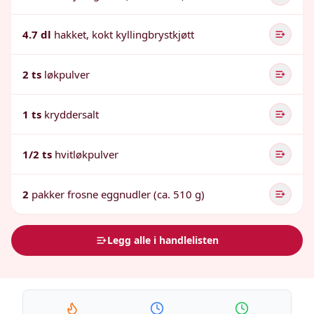
4.7 dl
hakket, kokt kyllingbrystkjøtt
2 ts
løkpulver
1 ts
kryddersalt
1/2 ts
hvitløkpulver
2
pakker frosne eggnudler (ca. 510 g)
Legg alle i handlelisten