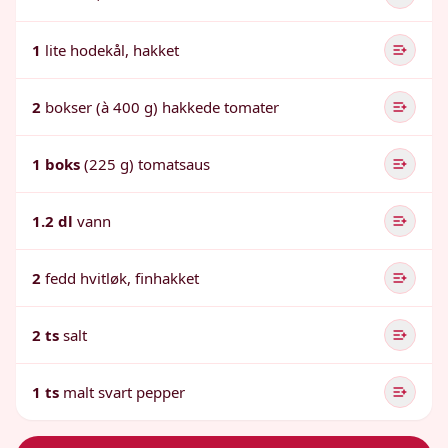
1
lite hodekål, hakket
2
bokser (à 400 g) hakkede tomater
1 boks
(225 g) tomatsaus
1.2 dl
vann
2
fedd hvitløk, finhakket
2 ts
salt
1 ts
malt svart pepper