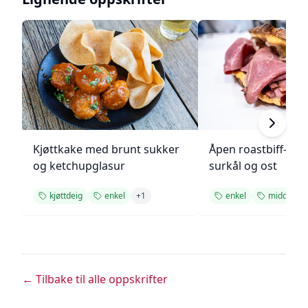
Kjøttkake med brunt sukker
Åpen roastbiff-sa
og ketchupglasur
surkål og ost
kjøttdeig
enkel
+
1
enkel
middag
← Tilbake til alle oppskrifter