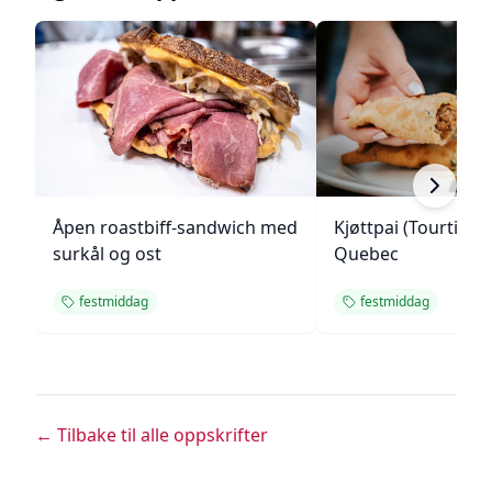
Åpen roastbiff-sandwich med
Kjøttpai (Tourtière)
surkål og ost
Quebec
festmiddag
festmiddag
← Tilbake til alle oppskrifter