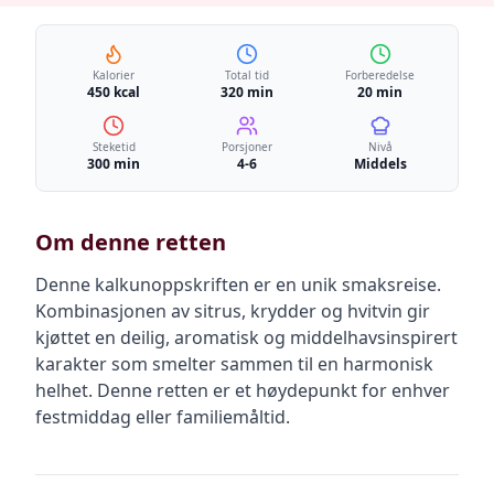
Kalorier
Total tid
Forberedelse
450 kcal
320 min
20 min
Steketid
Porsjoner
Nivå
300 min
4-6
Middels
Om denne retten
Denne kalkunoppskriften er en unik smaksreise.
Kombinasjonen av sitrus, krydder og hvitvin gir
kjøttet en deilig, aromatisk og middelhavsinspirert
karakter som smelter sammen til en harmonisk
helhet. Denne retten er et høydepunkt for enhver
festmiddag eller familiemåltid.