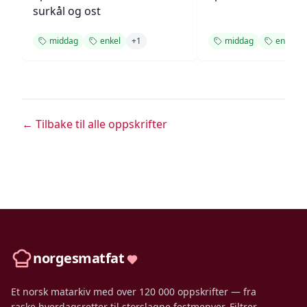
surkål og ost
middag
enkel
+
1
middag
enkel
← Tilbake til alle oppskrifter
norgesmatfat
Et norsk matarkiv med over 120 000 oppskrifter — fra
raske hverdagsretter til storslagne festmenyer. Filtrer