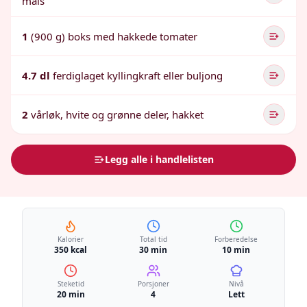
mais
1
(900 g) boks med hakkede tomater
4.7 dl
ferdiglaget kyllingkraft eller buljong
2
vårløk, hvite og grønne deler, hakket
Legg alle i handlelisten
Kalorier
Total tid
Forberedelse
350 kcal
30 min
10 min
Steketid
Porsjoner
Nivå
20 min
4
Lett