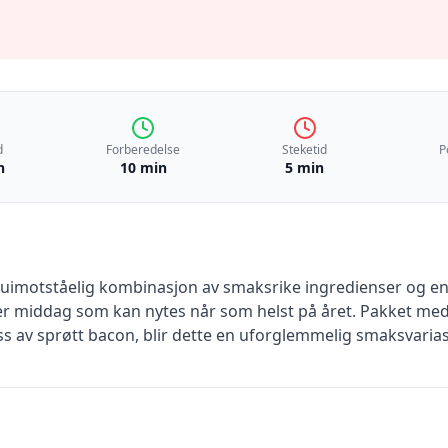
d
Forberedelse
Steketid
P
n
10 min
5 min
 uimotståelig kombinasjon av smaksrike ingredienser og enk
ler middag som kan nytes når som helst på året. Pakket me
yss av sprøtt bacon, blir dette en uforglemmelig smaksvarias