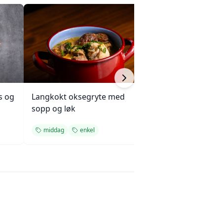
s og
Langkokt oksegryte med
Kjøttkake med b
sopp og løk
og ketchupglasu
middag
enkel
middag
enkel