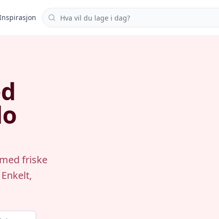
Søk i oppskrifter
Inspirasjon
ed
do
 med friske
 Enkelt,