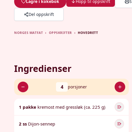
Lagre i kokebok
Hopp til oppskrift
S
Del oppskrift
NORGES MATFAT
›
OPPSKRIFTER
›
HOVEDRETT
Ingredienser
4
porsjoner
1 pakke
kremost med gressløk (ca. 225 g)
2 ss
Dijon-sennep