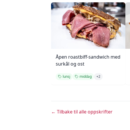
Åpen roastbiff-sandwich med
surkål og ost
lunsj
middag
+
2
← Tilbake til alle oppskrifter