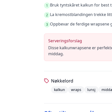
Bruk tyntskåret kalkun for best
1
La kremostblandingen trekke litt
2
Oppbevar de ferdige wrapsene god
3
Serveringsforslag
Disse kalkunwrapsene er perfekte 
middag.
Nøkkelord
kalkun
wraps
lunsj
midd