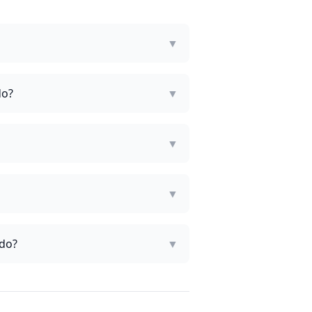
▼
do?
▼
▼
▼
ado?
▼