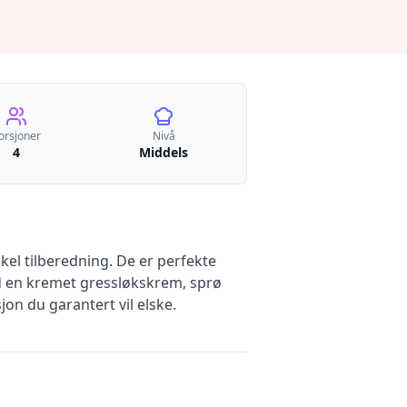
orsjoner
Nivå
4
Middels
el tilberedning. De er perfekte
d en kremet gressløkskrem, sprø
jon du garantert vil elske.