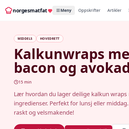
norgesmatfat
Meny
Oppskrifter
Artikler
MIDDELS
HOVEDRETT
Kalkunwraps m
bacon og avoka
15
min
Lær hvordan du lager deilige kalkun wraps
ingredienser. Perfekt for lunsj eller middag.
raskt og velsmakende!