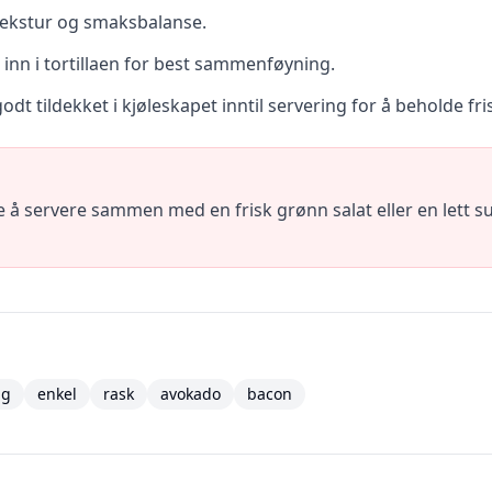
 tekstur og smaksbalanse.
 inn i tortillaen for best sammenføyning.
t tildekket i kjøleskapet inntil servering for å beholde fri
å servere sammen med en frisk grønn salat eller en lett su
ag
enkel
rask
avokado
bacon