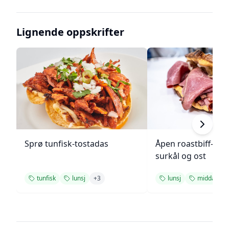
Lignende oppskrifter
Sprø tunfisk-tostadas
Åpen roastbiff-sa
surkål og ost
tunfisk
lunsj
+
3
lunsj
middag