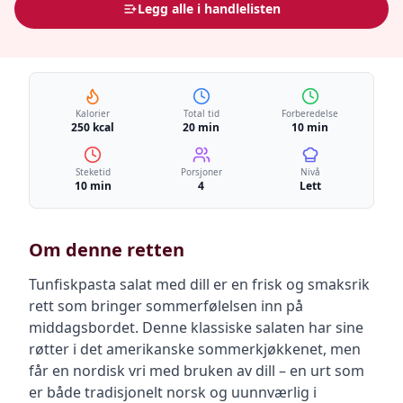
Legg alle i handlelisten
Kalorier
Total tid
Forberedelse
250 kcal
20 min
10 min
Steketid
Porsjoner
Nivå
10 min
4
Lett
Om denne retten
Tunfiskpasta salat med dill er en frisk og smaksrik
rett som bringer sommerfølelsen inn på
middagsbordet. Denne klassiske salaten har sine
røtter i det amerikanske sommerkjøkkenet, men
får en nordisk vri med bruken av dill – en urt som
er både tradisjonelt norsk og uunnværlig i