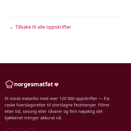
← Tilbake til alle oppskrifter
norgesmatfat
Et norsk matarkiv med over 120 000 oppskrifter — fra
raske hverdagsretter til storslagne festmenyer. Filtrer
etter tid, sesong eller råvarer og finn nøyaktig det
kjøkkenet trenger akkurat nå.