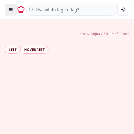
Søk i oppskrifter
Togg
Foto av
Tuğba ÖZTÜRK
på
Pexels
LETT
HOVEDRETT