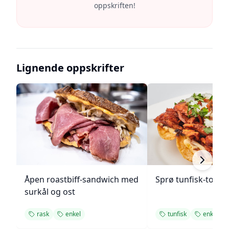
oppskriften!
Lignende oppskrifter
Åpen roastbiff-sandwich med
Sprø tunfisk-tosta
surkål og ost
rask
enkel
tunfisk
enkel