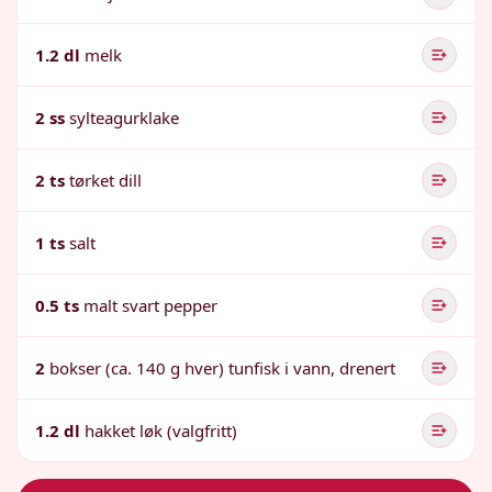
1.2 dl
melk
2 ss
sylteagurklake
2 ts
tørket dill
1 ts
salt
0.5 ts
malt svart pepper
2
bokser (ca. 140 g hver) tunfisk i vann, drenert
1.2 dl
hakket løk (valgfritt)