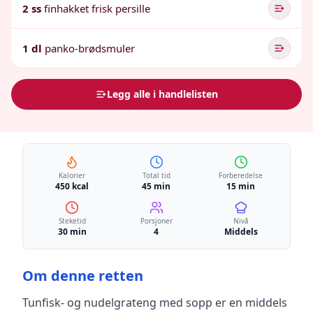
2 ss
finhakket frisk persille
1 dl
panko-brødsmuler
Legg alle i handlelisten
Kalorier
Total tid
Forberedelse
450 kcal
45 min
15 min
Steketid
Porsjoner
Nivå
30 min
4
Middels
Om denne retten
Tunfisk- og nudelgrateng med sopp
er en
middels