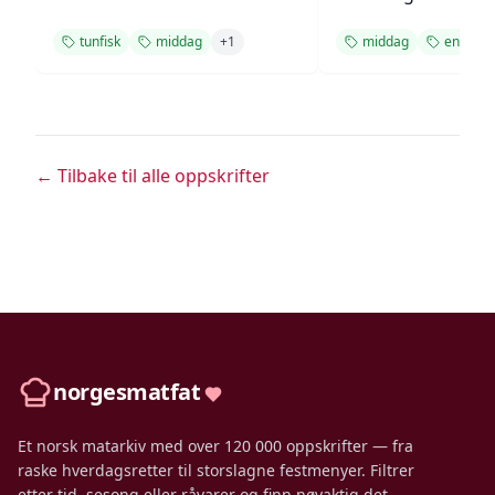
tunfisk
middag
+
1
middag
enkel
← Tilbake til alle oppskrifter
norgesmatfat
Et norsk matarkiv med over 120 000 oppskrifter — fra
raske hverdagsretter til storslagne festmenyer. Filtrer
etter tid, sesong eller råvarer og finn nøyaktig det