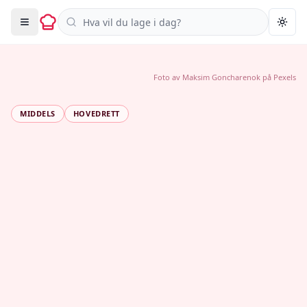
Søk i oppskrifter
Togg
Foto av
Maksim Goncharenok
på
Pexels
MIDDELS
HOVEDRETT