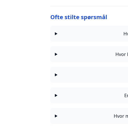
Ofte stilte spørsmål
H
Hvor 
E
Hvor m