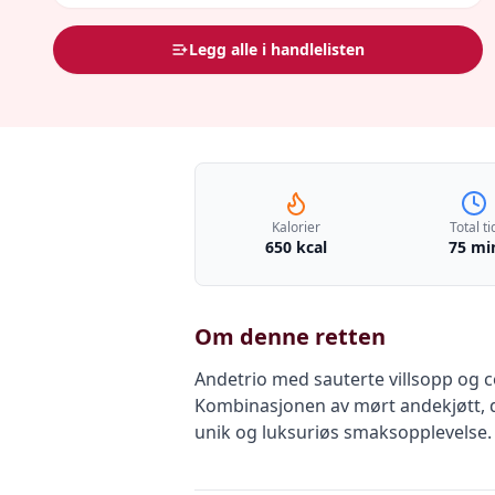
Legg alle i handlelisten
Kalorier
Total ti
650 kcal
75 mi
Om denne retten
Andetrio med sauterte villsopp og co
Kombinasjonen av mørt andekjøtt, d
unik og luksuriøs smaksopplevelse. D