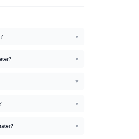
r?
▼
ater?
▼
▼
?
▼
mater?
▼