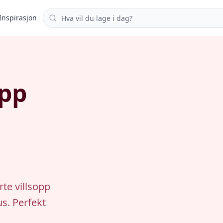
Søk i oppskrifter
Inspirasjon
opp
te villsopp
s. Perfekt