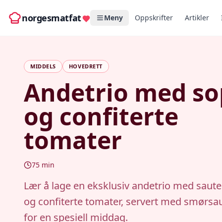
norgesmatfat
Meny
Oppskrifter
Artikler
MIDDELS
HOVEDRETT
Andetrio med s
og confiterte
tomater
75
min
Lær å lage en eksklusiv andetrio med sauter
og confiterte tomater, servert med smørsau
for en spesiell middag.