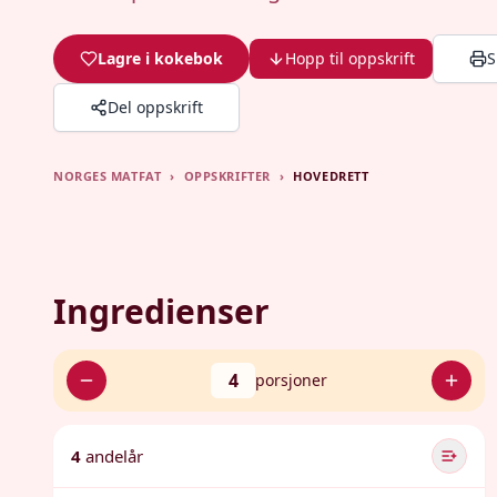
Lagre i kokebok
Hopp til oppskrift
S
Del oppskrift
NORGES MATFAT
›
OPPSKRIFTER
›
HOVEDRETT
Ingredienser
4
porsjoner
4
andelår