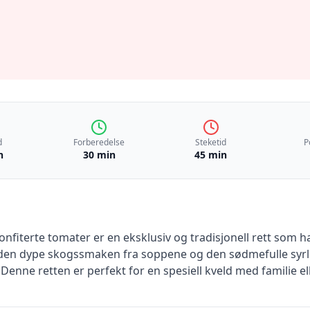
d
Forberedelse
Steketid
P
n
30 min
45 min
nfiterte tomater er en eksklusiv og tradisjonell rett som ha
en dype skogssmaken fra soppene og den sødmefulle syrlig
enne retten er perfekt for en spesiell kveld med familie el