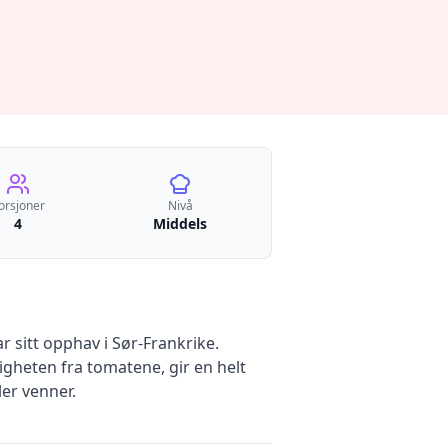
orsjoner
Nivå
4
Middels
r sitt opphav i Sør-Frankrike.
heten fra tomatene, gir en helt
ler venner.