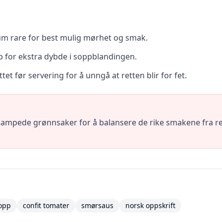
um rare for best mulig mørhet og smak.
p for ekstra dybde i soppblandingen.
et før servering for å unngå at retten blir for fet.
 dampede grønnsaker for å balansere de rike smakene fra rett
opp
confit tomater
smørsaus
norsk oppskrift