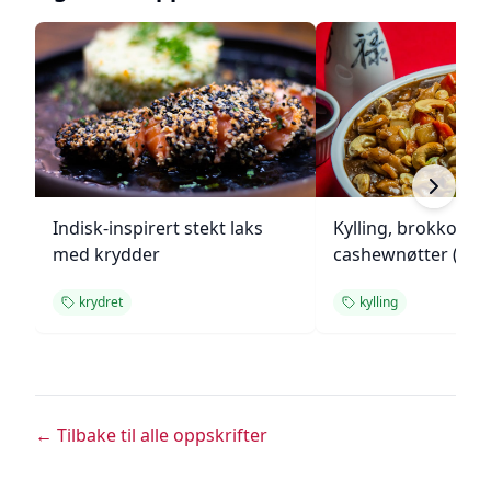
Indisk-inspirert stekt laks
Kylling, brokkoli o
med krydder
cashewnøtter (Unie
krydret
kylling
← Tilbake til alle oppskrifter