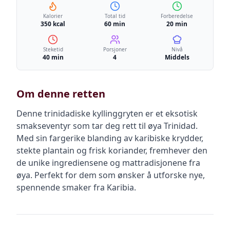
Kalorier
Total tid
Forberedelse
350 kcal
60 min
20 min
Steketid
Porsjoner
Nivå
40 min
4
Middels
Om denne retten
Denne trinidadiske kyllinggryten er et eksotisk
smakseventyr som tar deg rett til øya Trinidad.
Med sin fargerike blanding av karibiske krydder,
stekte plantain og frisk koriander, fremhever den
de unike ingrediensene og mattradisjonene fra
øya. Perfekt for dem som ønsker å utforske nye,
spennende smaker fra Karibia.