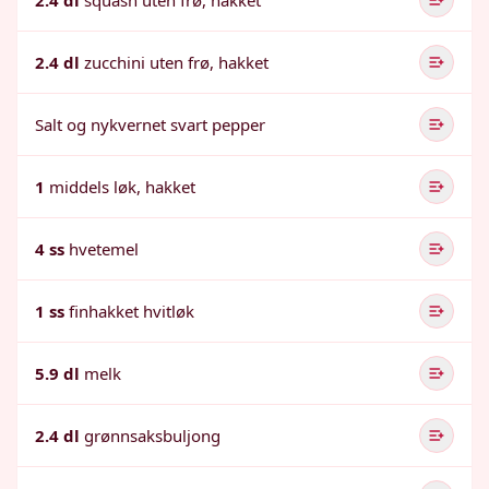
2.4 dl
squash uten frø, hakket
2.4 dl
zucchini uten frø, hakket
Salt og nykvernet svart pepper
1
middels løk, hakket
4 ss
hvetemel
1 ss
finhakket hvitløk
5.9 dl
melk
2.4 dl
grønnsaksbuljong