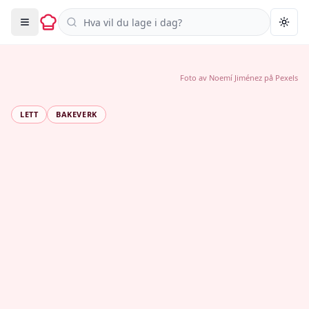
Søk i oppskrifter
Togg
Foto av
Noemí Jiménez
på
Pexels
LETT
BAKEVERK