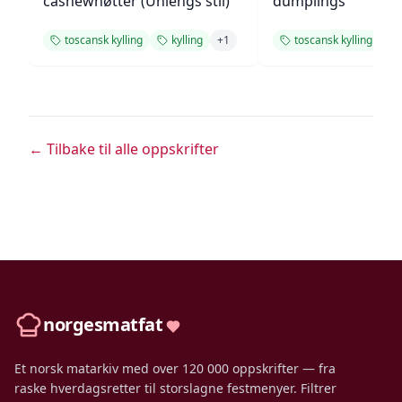
cashewnøtter (Uniengs stil)
dumplings
toscansk kylling
kylling
+
1
toscansk kylling
← Tilbake til alle oppskrifter
norgesmatfat
Et norsk matarkiv med over 120 000 oppskrifter — fra
raske hverdagsretter til storslagne festmenyer. Filtrer