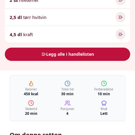
2 ss
hvetemel
2,5 dl
tørr hvitvin
4,5 dl
kraft
Legg alle i handlelisten
Kalorier
Total tid
Forberedelse
450 kcal
30 min
10 min
Steketid
Porsjoner
Nivå
20 min
4
Lett
Om denne retten