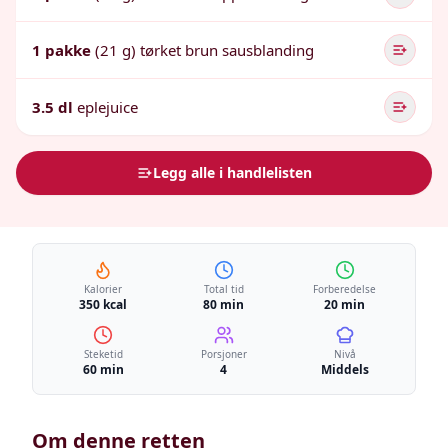
1 pakke
(21 g) tørket brun sausblanding
3.5 dl
eplejuice
Legg alle i handlelisten
Kalorier
Total tid
Forberedelse
350 kcal
80 min
20 min
Steketid
Porsjoner
Nivå
60 min
4
Middels
Om denne retten