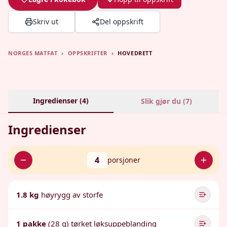
Skriv ut
Del oppskrift
NORGES MATFAT
›
OPPSKRIFTER
›
HOVEDRETT
Ingredienser (
4
)
Slik gjør du (
7
)
Ingredienser
4
porsjoner
1.8 kg
høyrygg av storfe
1 pakke
(28 g) tørket løksuppeblanding