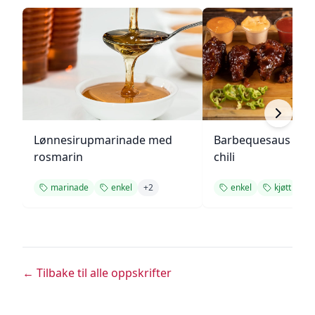
Lønnesirupmarinade med
Barbequesaus med
rosmarin
chili
marinade
enkel
+
2
enkel
kjøtt
+
1
← Tilbake til alle oppskrifter