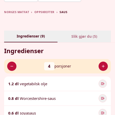
NORGES MATFAT
›
OPPSKRIFTER
›
SAUS
Ingredienser (
9
)
Slik gjør du (
5
)
Ingredienser
4
porsjoner
1.2 dl
vegetabilsk olje
0.8 dl
Worcestershire-saus
0.6 dl
soyasaus