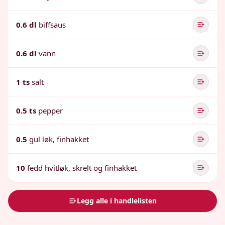
0.6 dl
biffsaus
0.6 dl
vann
1 ts
salt
0.5 ts
pepper
0.5
gul løk, finhakket
10
fedd hvitløk, skrelt og finhakket
Legg alle i handlelisten