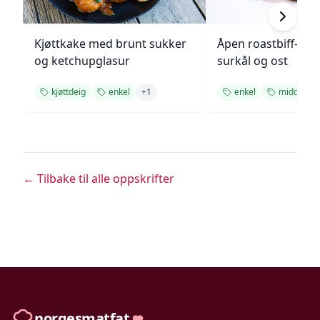
Kjøttkake med brunt sukker
Åpen roastbiff-sa
og ketchupglasur
surkål og ost
kjøttdeig
enkel
+
1
enkel
middag
← Tilbake til alle oppskrifter
norgesmatfat