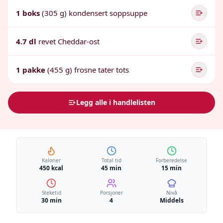
1 boks
(305 g) kondensert soppsuppe
4.7 dl
revet Cheddar-ost
1 pakke
(455 g) frosne tater tots
Legg alle i handlelisten
Kalorier
Total tid
Forberedelse
450 kcal
45 min
15 min
Steketid
Porsjoner
Nivå
30 min
4
Middels