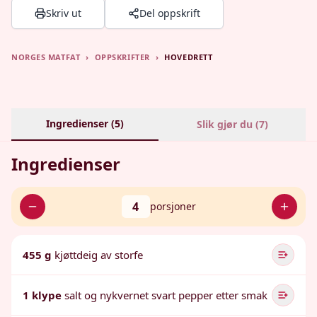
Skriv ut
Del oppskrift
NORGES MATFAT
›
OPPSKRIFTER
›
HOVEDRETT
Ingredienser (
5
)
Slik gjør du (
7
)
Ingredienser
4
porsjoner
455 g
kjøttdeig av storfe
1 klype
salt og nykvernet svart pepper etter smak