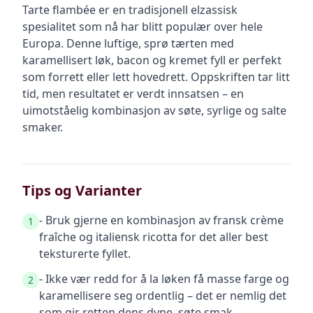
Tarte flambée er en tradisjonell elzassisk
spesialitet som nå har blitt populær over hele
Europa. Denne luftige, sprø tærten med
karamellisert løk, bacon og kremet fyll er perfekt
som forrett eller lett hovedrett. Oppskriften tar litt
tid, men resultatet er verdt innsatsen – en
uimotståelig kombinasjon av søte, syrlige og salte
smaker.
Tips og Varianter
- Bruk gjerne en kombinasjon av fransk crème
1
fraîche og italiensk ricotta for det aller best
teksturerte fyllet.
- Ikke vær redd for å la løken få masse farge og
2
karamellisere seg ordentlig – det er nemlig det
som gir retten dens dype, søte smak.