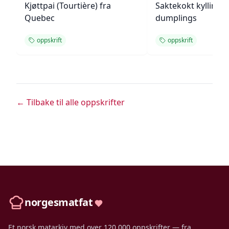
Kjøttpai (Tourtière) fra
Saktekokt kylling 
Quebec
dumplings
oppskrift
oppskrift
← Tilbake til alle oppskrifter
norgesmatfat
Et norsk matarkiv med over 120 000 oppskrifter — fra